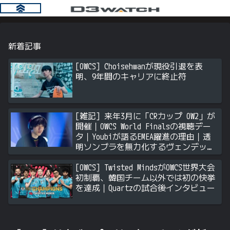
新着記事
[OWCS] Choisehwanが現役引退を表
明、9年間のキャリアに終止符
[雑記] 来年3月に「CRカップ OW2」が
開催｜OWCS World Finalsの視聴デー
タ｜Youbiが語るEMEA躍進の理由｜透
明ソンブラを無力化するヴェンデッタ
｜Stalk3rが久々のツィート ほか
[OWCS] Twisted MindsがOWCS世界大会
初制覇、韓国チーム以外では初の快挙
を達成｜Quartzの試合後インタビュー