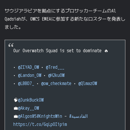
サウジアラビアを拠点にするプロサッカーチームのAl
Qadsiahが、OWCS EMEAに参加する新たなロスターを発表し
ました。
Our Overwatch Squad is set to dominate 🔥
•
@ZIYAD_OW
•
@Tred___
•
@Landon_OW
•
@H2kuOW
•
@LBBD7_
•
@ow_checkmate
•
@QlmazOW
🧠
@JunkBuckOW
💼
@Akay__OW
💼
@Algos05
#KnightsWin
–
#القادسية
https://t.co/GqLpOIipim