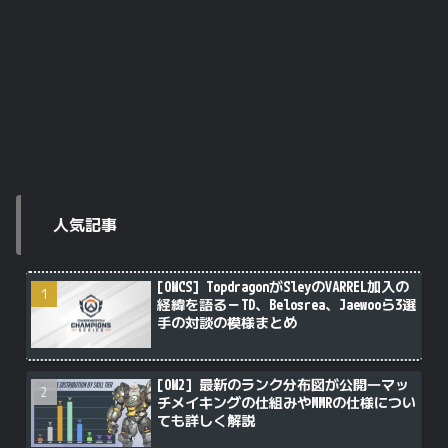
人気記事
[OWCS] TopdragonがSleyのVARREL加入の
経緯を語る－TD、Belosrea、Jaewooら3選
手の対談の模様まとめ
[OW2] 最新のランク分布図が公開―マッ
チメイキングの仕組みやMMRの仕様につい
ても詳しく解説