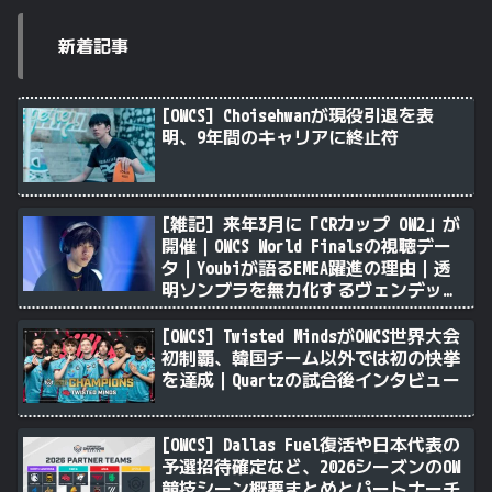
新着記事
[OWCS] Choisehwanが現役引退を表
明、9年間のキャリアに終止符
[雑記] 来年3月に「CRカップ OW2」が
開催｜OWCS World Finalsの視聴デー
タ｜Youbiが語るEMEA躍進の理由｜透
明ソンブラを無力化するヴェンデッタ
｜Stalk3rが久々のツィート ほか
[OWCS] Twisted MindsがOWCS世界大会
初制覇、韓国チーム以外では初の快挙
を達成｜Quartzの試合後インタビュー
[OWCS] Dallas Fuel復活や日本代表の
予選招待確定など、2026シーズンのOW
競技シーン概要まとめとパートナーチ