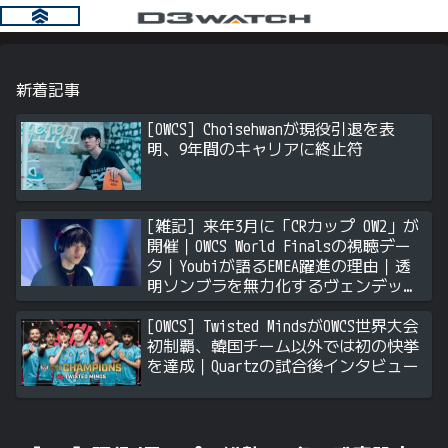
新着記事
[OWCS] Choisehwanが現役引退を表
明、9年間のキャリアに終止符
[雑記] 来年3月に「CRカップ OW2」が
開催｜OWCS World Finalsの視聴デー
タ｜Youbiが語るEMEA躍進の理由｜透
明ソンブラを無力化するヴェンデッタ
｜Stalk3rが久々のツィート ほか
[OWCS] Twisted MindsがOWCS世界大会
初制覇、韓国チーム以外では初の快挙
を達成｜Quartzの試合後インタビュー