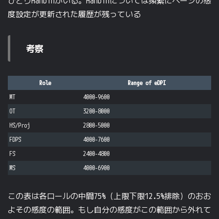
ひとりHanbinがいる。Hanbinについては頻繁にページの感
度設定が更新された履歴が残っている
考察
Role
Range of eDPI
MT
4000-9600
OT
3200-8000
HS/Proj
2800-5000
FDPS
4000-7600
FS
2400-4800
MS
4000-6900
この表は各ロールの中間75%（上限下限12.5%排除）のおお
よその感度の範囲。もし自分の感度がこの範囲から外れて