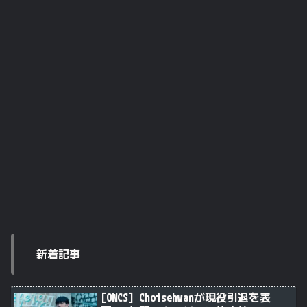
新着記事
[OWCS] Choisehwanが現役引退を表