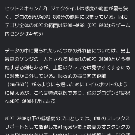
ヒットスキャン/プロジェクタイルは感度の範囲が最も狭
く、プロの50%がeDPI 800分の範囲に収まっている。同カ
テゴリ全体のeDPIの範囲は3200~4088（DPI 800ならゲーム
内センシは4~約5）
データの中に見られたいくつかの外れ値については、史上
最高のゲンジの一人とされるHaksalのeDPI 20000という極
端すぎる例もあるが、上記のグラフでは見やすくするため
に対象から外している。Haksalの振り向き距離
（cm/360°）があまりにも短いためにエイムボットのよう
に見えるが、これは特殊な例であり、他のプロゲンジは概
ねeDPI 6000付近にある
eDPI 2000以下の低感度のプロとしては、OWLのフレックス
サポートとして活躍したAimgodや史上最高のオフタンクの