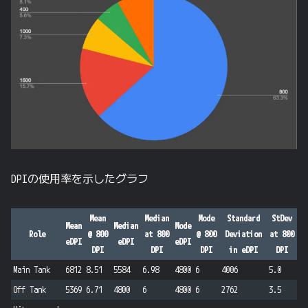
DPIの使用率を示したグラフ
Mean
Median
Mode
Standard
StDev
Mean
Median
Mode
Role
@ 800
at 800
@ 800
Deviation
at 800
eDPI
eDPI
eDPI
DPI
DPI
DPI
in eDPI
DPI
Main Tank
6812
8.51
5584
6.98
4800
6
4006
5.0
Off Tank
5369
6.71
4800
6
4800
6
2762
3.5