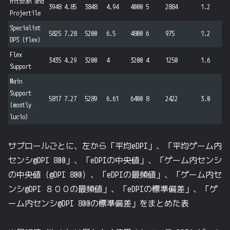
Hitscan and
3948
4.85
3848
4.94
4000
5
2884
1.2
Projectile
Specialist
5825
7.28
5200
6.5
4800
6
975
1.2
DPS (flex)
Flex
3435
4.29
3200
4
3200
4
1250
1.6
Support
Main
Support
5817
7.27
5289
6.61
6400
8
2422
3.0
(mostly
lucio)
サブロールごとに、左から「平均eDPI」、「平均ゲーム内
センシ@DPI 800」、「eDPIの中央値」、「ゲーム内センシ
の中央値（@DPI 800）、「eDPIの最頻値」、「ゲーム内セ
ンシ@DPI ８００の最頻値」、「eDPIの標準偏差」、「ゲ
ーム内センシ@DPI 800の標準偏差」をまとめた表