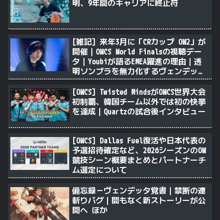
明、9年間のキャリアに終止符
[雑記] 来年3月に「CRカップ OW2」が
開催｜OWCS World Finalsの視聴デー
タ｜Youbiが語るEMEA躍進の理由｜透
明ソンブラを無力化するヴェンデッタ
｜Stalk3rが久々のツィート ほか
[OWCS] Twisted MindsがOWCS世界大会
初制覇、韓国チーム以外では初の快挙
を達成｜Quartzの試合後インタビュー
[OWCS] Dallas Fuel復活や日本代表の
予選招待確定など、2026シーズンのOW
競技シーン概要まとめとパートナーチ
ム選定について
備忘録－ヴェンデッタ覚書｜禁断の連
斬りバグ｜間もなく新ストーリーが公
開へ ほか