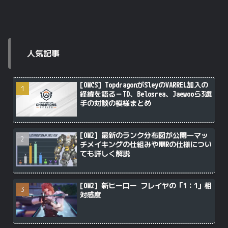
人気記事
[OWCS] TopdragonがSleyのVARREL加入の
経緯を語る－TD、Belosrea、Jaewooら3選
手の対談の模様まとめ
[OW2] 最新のランク分布図が公開―マッ
チメイキングの仕組みやMMRの仕様につい
ても詳しく解説
[OW2] 新ヒーロー フレイヤの「1：1」相
対感度