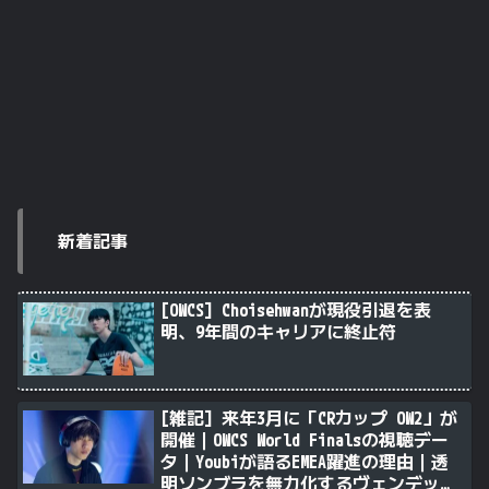
新着記事
[OWCS] Choisehwanが現役引退を表
明、9年間のキャリアに終止符
[雑記] 来年3月に「CRカップ OW2」が
開催｜OWCS World Finalsの視聴デー
タ｜Youbiが語るEMEA躍進の理由｜透
明ソンブラを無力化するヴェンデッタ