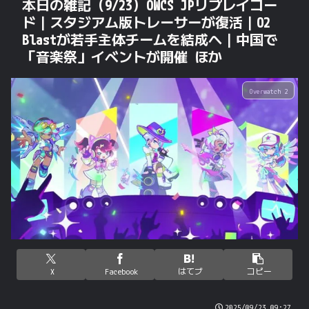
本日の雑記（9/23）OWCS JPリプレイコー
ド｜スタジアム版トレーサーが復活｜O2
Blastが若手主体チームを結成へ｜中国で
「音楽祭」イベントが開催 ほか
Overwatch 2
X
Facebook
はてブ
コピー
2025/09/23 09:27