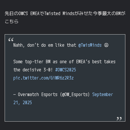
先日のOWCS EMEAでTwisted Mindsがみせた今季最大のBMが
こちら
Nahh, don’t do em like that
@TwisMinds
😩
Some top-tier BM as one of EMEA’s best takes
the decisive 3-0!
#OWCS2025
pic.twitter.com/GiWR6z2R3z
— Overwatch Esports (@OW_Esports)
September
21, 2025