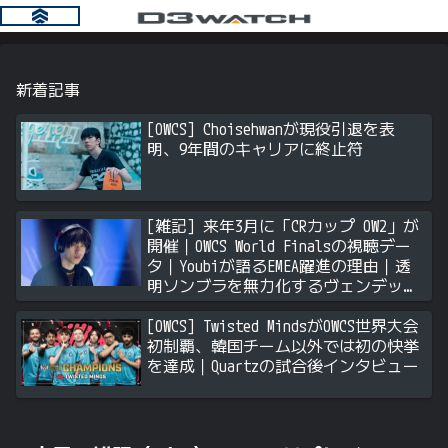
新着記事
[OWCS] Choisehwanが現役引退を表
明、9年間のキャリアに終止符
[雑記] 来年3月に「CRカップ OW2」が
開催｜OWCS World Finalsの視聴デー
タ｜Youbiが語るEMEA躍進の理由｜透
明ソンブラを無力化するヴェンデッタ
｜Stalk3rが久々のツィート ほか
[OWCS] Twisted MindsがOWCS世界大会
初制覇、韓国チーム以外では初の快挙
を達成｜Quartzの試合後インタビュー