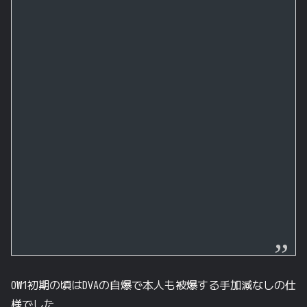
OW1初期の頃はDVAの自爆で本人も被爆する手加減なしの仕
様でした