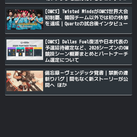
｜Stalk3rが久々のツィート ほか
[OWCS] Twisted MindsがOWCS世界大会
初制覇、韓国チーム以外では初の快挙
を達成｜Quartzの試合後インタビュー
[OWCS] Dallas Fuel復活や日本代表の
予選招待確定など、2026シーズンのOW
競技シーン概要まとめとパートナーチ
ム選定について
備忘録－ヴェンデッタ覚書｜禁断の連
斬りバグ｜間もなく新ストーリーが公
開へ ほか