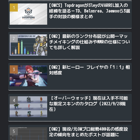
[OWCS] TopdragonがSleyのVARREL加入の
経緯を語る－TD、Belosrea、Jaewooら3選
手の対談の模様まとめ
[OW2] 最新のランク分布図が公開―マッ
チメイキングの仕組みやMMRの仕様につい
ても詳しく解説
[OW2] 新ヒーロー フレイヤの「1：1」相
対感度
【オーバーウォッチ】現在は入手不可能
な限定スキンのカタログ（2022/9/28現
在）
[OW2] 現役/元OWプロ総勢400名の感度設
定の傾向をまとめたポストが話題に