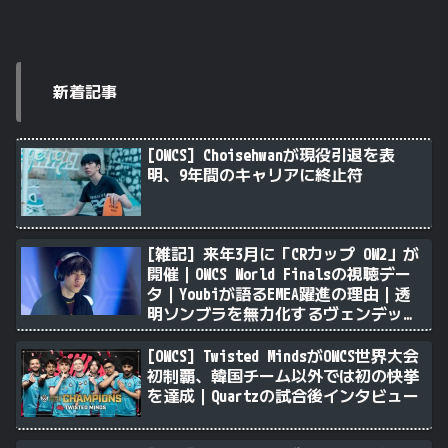
新着記事
[OWCS] Choisehwanが現役引退を表
明、9年間のキャリアに終止符
[雑記] 来年3月に「CRカップ OW2」が
開催｜OWCS World Finalsの視聴デー
タ｜Youbiが語るEMEA躍進の理由｜透
明ソンブラを無力化するヴェンデッタ
｜Stalk3rが久々のツィート ほか
[OWCS] Twisted MindsがOWCS世界大会
初制覇、韓国チーム以外では初の快挙
を達成｜Quartzの試合後インタビュー