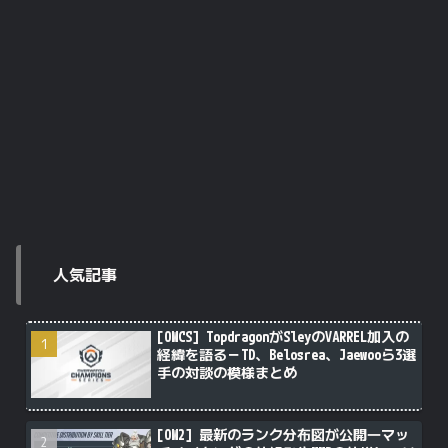
人気記事
[OWCS] TopdragonがSleyのVARREL加入の
経緯を語る－TD、Belosrea、Jaewooら3選
手の対談の模様まとめ
[OW2] 最新のランク分布図が公開―マッ