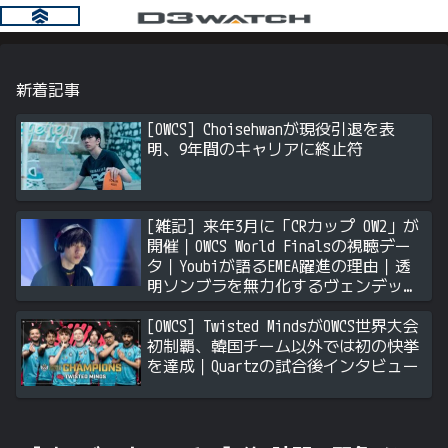
新着記事
[OWCS] Choisehwanが現役引退を表
明、9年間のキャリアに終止符
[雑記] 来年3月に「CRカップ OW2」が
開催｜OWCS World Finalsの視聴デー
タ｜Youbiが語るEMEA躍進の理由｜透
明ソンブラを無力化するヴェンデッタ
｜Stalk3rが久々のツィート ほか
[OWCS] Twisted MindsがOWCS世界大会
初制覇、韓国チーム以外では初の快挙
を達成｜Quartzの試合後インタビュー