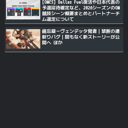
[OWCS] Dallas Fuel復活や日本代表の
予選招待確定など、2026シーズンのOW
競技シーン概要まとめとパートナーチ
ム選定について
備忘録－ヴェンデッタ覚書｜禁断の連
斬りバグ｜間もなく新ストーリーが公
開へ ほか