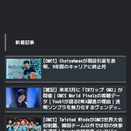
新着記事
[OWCS] Choisehwanが現役引退を表
明、9年間のキャリアに終止符
[雑記] 来年3月に「CRカップ OW2」が
開催｜OWCS World Finalsの視聴デー
タ｜Youbiが語るEMEA躍進の理由｜透
明ソンブラを無力化するヴェンデッタ
｜Stalk3rが久々のツィート ほか
[OWCS] Twisted MindsがOWCS世界大会
初制覇、韓国チーム以外では初の快挙