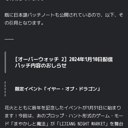
既に日本語パッチノートも公開されているので、以下、そ
の引用となります。
————
[オーバーウォッチ 2] 2024年1月10日配信
パッチ内容の
おしらせ
限定イベント
「イヤー・オブ・ドラゴン」
花火とともに
辰年を
記念した
イベントが
1月31日に
始まり
ます！
今回は、
あの
プロップ・ハント形式の
ゲーム・モー
ド
「まやかしと
魔法」が
「LIJIANG NIGHT MARKET」を
舞台