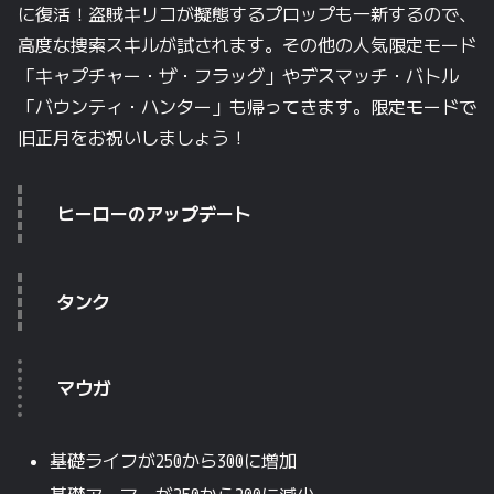
に
復活！
盗賊キリコが
擬態する
プロップも
一新するので、
高度な
捜索スキルが
試されます。
その
他の
人気限定モード
「キャプチャー・ザ・フラッグ」や
デスマッチ・バトル
「バウンティ・ハンター」も
帰ってきます。
限定モードで
旧正月を
お祝いしましょう！
ヒーローの
アップデート
タンク
マウガ
基礎ライフが250から300に増加