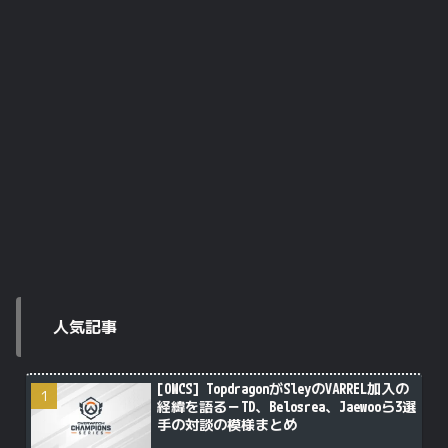
人気記事
[OWCS] TopdragonがSleyのVARREL加入の
経緯を語る－TD、Belosrea、Jaewooら3選
手の対談の模様まとめ