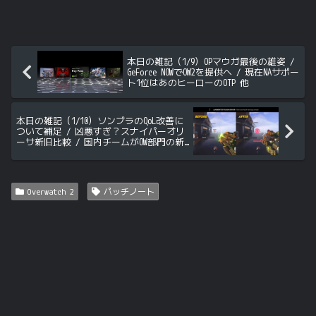
本日の雑記（1/9）OPマウガ最後の雄姿 /
GeForce NOWでOW2を提供へ / 現在NAサポー
ト1位はあのヒーローのOTP 他
本日の雑記（1/10）ソンブラのQoL改善に
ついて補足 / 凶悪すぎ？スナイパーオリ
ーサ新旧比較 / 国内チームがOW部門の新
メンバーを募集 / OW2がDLSS3に対応 / マ
ウガの未発表スキンが判明 他
Overwatch 2
パッチノート