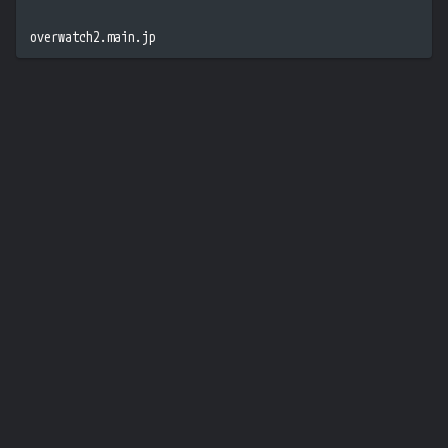
overwatch2.main.jp