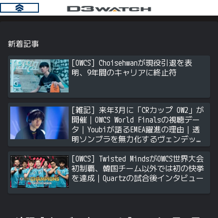
新着記事
[OWCS] Choisehwanが現役引退を表
明、9年間のキャリアに終止符
[雑記] 来年3月に「CRカップ OW2」が
開催｜OWCS World Finalsの視聴デー
タ｜Youbiが語るEMEA躍進の理由｜透
明ソンブラを無力化するヴェンデッタ
｜Stalk3rが久々のツィート ほか
[OWCS] Twisted MindsがOWCS世界大会
初制覇、韓国チーム以外では初の快挙
を達成｜Quartzの試合後インタビュー