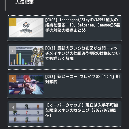
人気記事
[OWCS] TopdragonがSleyのVARREL加入の
経緯を語る－TD、Belosrea、Jaewooら3選
手の対談の模様まとめ
[OW2] 最新のランク分布図が公開―マッ
チメイキングの仕組みやMMRの仕様につい
ても詳しく解説
[OW2] 新ヒーロー フレイヤの「1：1」相
対感度
【オーバーウォッチ】現在は入手不可能
な限定スキンのカタログ（2022/9/28現
在）