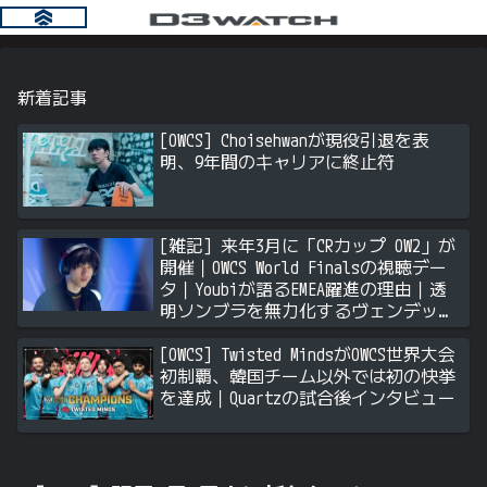
新着記事
[OWCS] Choisehwanが現役引退を表
明、9年間のキャリアに終止符
[雑記] 来年3月に「CRカップ OW2」が
開催｜OWCS World Finalsの視聴デー
タ｜Youbiが語るEMEA躍進の理由｜透
明ソンブラを無力化するヴェンデッタ
｜Stalk3rが久々のツィート ほか
[OWCS] Twisted MindsがOWCS世界大会
初制覇、韓国チーム以外では初の快挙
を達成｜Quartzの試合後インタビュー