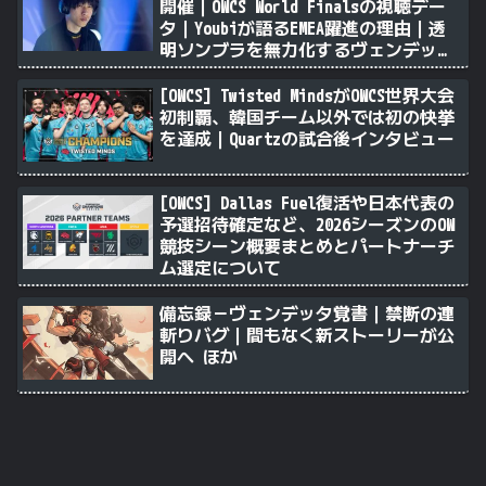
開催｜OWCS World Finalsの視聴デー
タ｜Youbiが語るEMEA躍進の理由｜透
明ソンブラを無力化するヴェンデッタ
｜Stalk3rが久々のツィート ほか
[OWCS] Twisted MindsがOWCS世界大会
初制覇、韓国チーム以外では初の快挙
を達成｜Quartzの試合後インタビュー
[OWCS] Dallas Fuel復活や日本代表の
予選招待確定など、2026シーズンのOW
競技シーン概要まとめとパートナーチ
ム選定について
備忘録－ヴェンデッタ覚書｜禁断の連
斬りバグ｜間もなく新ストーリーが公
開へ ほか