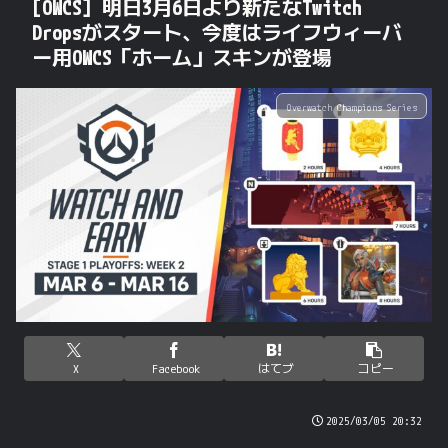
[OWCS] 明日3月6日より新たなTwitch
Dropsがスタート、今度はライフウィーバ
ー用OWCS「ホーム」スキンが登場
Overwatch Champions Series
X
Facebook
はてブ
コピー
2025/03/05 20:32