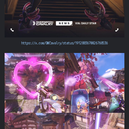
https://x.com/OWCavalry/status/1912883670026768536