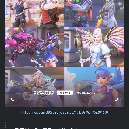
https://x.com/OWCavalry/status/1912907821760291300