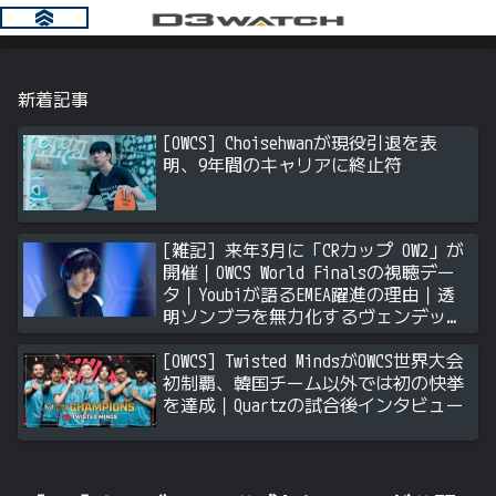
新着記事
[OWCS] Choisehwanが現役引退を表
明、9年間のキャリアに終止符
[雑記] 来年3月に「CRカップ OW2」が
開催｜OWCS World Finalsの視聴デー
タ｜Youbiが語るEMEA躍進の理由｜透
明ソンブラを無力化するヴェンデッタ
｜Stalk3rが久々のツィート ほか
[OWCS] Twisted MindsがOWCS世界大会
初制覇、韓国チーム以外では初の快挙
を達成｜Quartzの試合後インタビュー