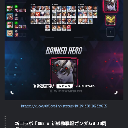
https://x.com/OWCavalry/status/1912916381202329785
新コラボ「OW2 x 新機動戦記ガンダムW 30周