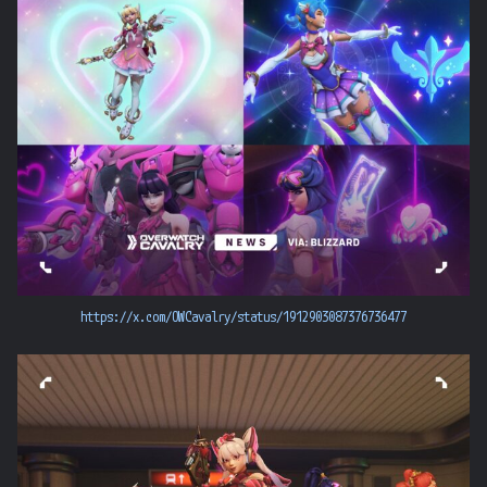
https://x.com/OWCavalry/status/1912903087376736477