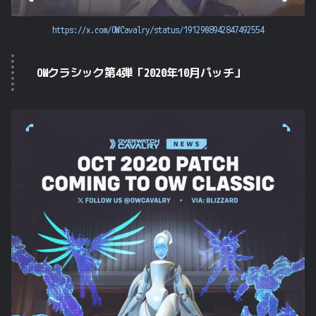
https://x.com/OWCavalry/status/1912908942847492554
OWクラシック第4弾「2020年10月パッチ」