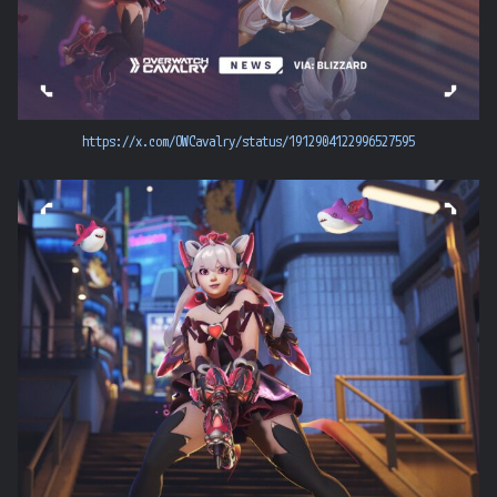
https://x.com/OWCavalry/status/1912904122996527595