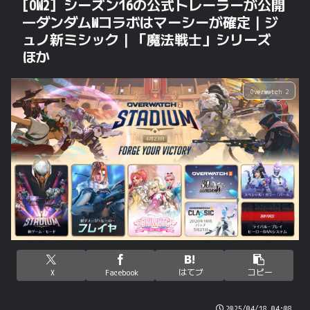
[OW2] シーズン16の公式トレーラーが公開
―ダンダムWコラボはマーシーが確定｜ジ
ュノ新ミシック｜「魔法戦士」シリーズ
ほか
Overwatch 2
X
Facebook
はてブ
コピー
2025/04/18 04:08