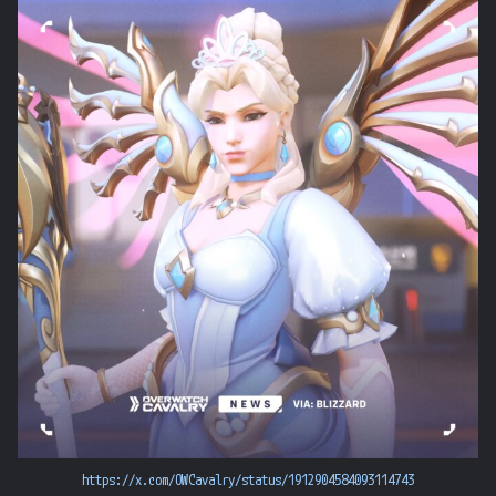
https://x.com/OWCavalry/status/1912904584093114743