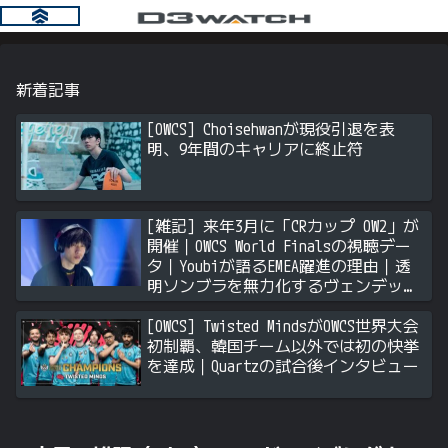
新着記事
[OWCS] Choisehwanが現役引退を表
明、9年間のキャリアに終止符
[雑記] 来年3月に「CRカップ OW2」が
開催｜OWCS World Finalsの視聴デー
タ｜Youbiが語るEMEA躍進の理由｜透
明ソンブラを無力化するヴェンデッタ
｜Stalk3rが久々のツィート ほか
[OWCS] Twisted MindsがOWCS世界大会
初制覇、韓国チーム以外では初の快挙
を達成｜Quartzの試合後インタビュー