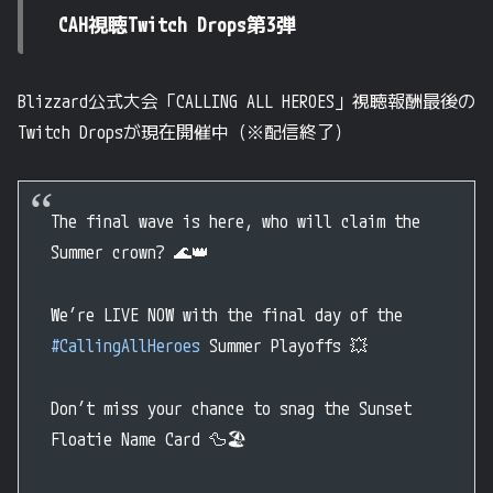
CAH視聴Twitch Drops第3弾
Blizzard公式大会「CALLING ALL HEROES」視聴報酬最後の
Twitch Dropsが現在開催中（※配信終了）
The final wave is here, who will claim the
Summer crown? 🌊👑
We’re LIVE NOW with the final day of the
#CallingAllHeroes
Summer Playoffs 💥
Don’t miss your chance to snag the Sunset
Floatie Name Card 🦆🏖️