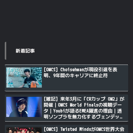
新着記事
[OWCS] Choisehwanが現役引退を表
明、9年間のキャリアに終止符
[雑記] 来年3月に「CRカップ OW2」が
開催｜OWCS World Finalsの視聴デー
タ｜Youbiが語るEMEA躍進の理由｜透
明ソンブラを無力化するヴェンデッタ
｜Stalk3rが久々のツィート ほか
[OWCS] Twisted MindsがOWCS世界大会