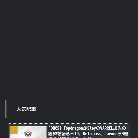
人気記事
[OWCS] TopdragonがSleyのVARREL加入の
経緯を語る－TD、Belosrea、Jaewooら3選