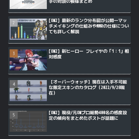
手の対談の模様まとめ
[OW2] 最新のランク分布図が公開―マッ
チメイキングの仕組みやMMRの仕様につい
ても詳しく解説
[OW2] 新ヒーロー フレイヤの「1：1」相
対感度
【オーバーウォッチ】現在は入手不可能
な限定スキンのカタログ（2022/9/28現
在）
[OW2] 現役/元OWプロ総勢400名の感度設
定の傾向をまとめたポストが話題に