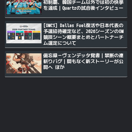
初制覇、韓国チーム以外では初の快挙
を達成｜Quartzの試合後インタビュー
[OWCS] Dallas Fuel復活や日本代表の
予選招待確定など、2026シーズンのOW
競技シーン概要まとめとパートナーチ
ム選定について
備忘録－ヴェンデッタ覚書｜禁断の連
斬りバグ｜間もなく新ストーリーが公
開へ ほか