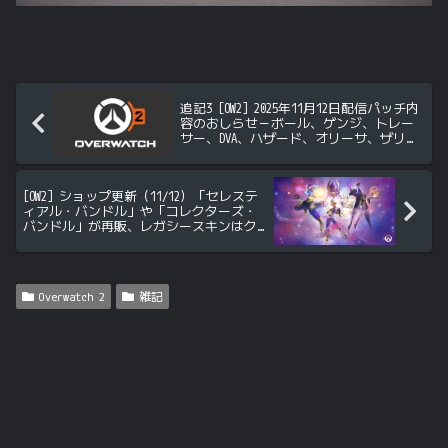
追記3 [OW2] 2025年11月12日配信パッチ内
容のおしらせ－ボール、ゲンジ、トレー
サー、DVA、ハザード、オリーサ、ザリ
ア、アッシュ、キャスディ、エコー、メ
イ、ソジョーン、ソンブラ、ブリギッ
テ、ジュノ、キリコ、ライフウィーバー
[OW2] ショップ更新（11/12）「セレステ
に調整
ィアル・バンドル」や「コレクターズ・
バンドル」が再販、レガシースキンはク
レジット購入も可能に
Overwatch 2
雑記