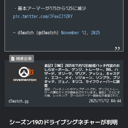
・基本アーマーが175から125に減少
pic.twitter.com/JFaxIJ1ZRY
— d3watch (@d3watch)
November 12, 2025
追記3 [OW2] 2025年11月12日配信パッチ内容のお
しらせ－ボール、ゲンジ、トレーサー、DVA、ハ
ザード、オリーサ、ザリア、アッシュ、キャスデ
ィ、エコー、メイ、ソジョーン、ソンブラ、ブリ
ギッテ、ジュノ、キリコ、ライフウィーバーに調
整
追記：パッチノートがアップデートされ、ゲンジとトレー
サーの弾丸サイズが弱体化されています。追記2：さらにそ
の後、レッキング・ボールのアーマー弱体化が追加されて
います。追記3：ドラフトモードのブラインドピック採用に
2025/11/12 04:44
d3watch.gg
ついて追記がありました。本日...
シーズン19のドライブシグネチャーが判明