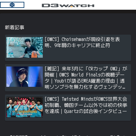
新着記事
[OWCS] Choisehwanが現役引退を表
明、9年間のキャリアに終止符
[雑記] 来年3月に「CRカップ OW2」が
開催｜OWCS World Finalsの視聴デー
タ｜Youbiが語るEMEA躍進の理由｜透
明ソンブラを無力化するヴェンデッタ
｜Stalk3rが久々のツィート ほか
[OWCS] Twisted MindsがOWCS世界大会
初制覇、韓国チーム以外では初の快挙
を達成｜Quartzの試合後インタビュー