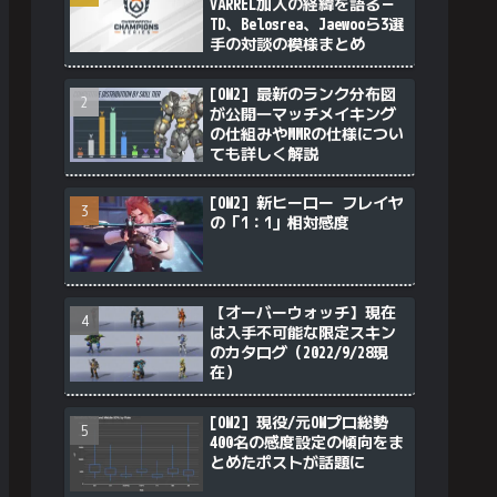
VARREL加入の経緯を語る－
TD、Belosrea、Jaewooら3選
手の対談の模様まとめ
[OW2] 最新のランク分布図
が公開―マッチメイキング
の仕組みやMMRの仕様につい
ても詳しく解説
[OW2] 新ヒーロー フレイヤ
の「1：1」相対感度
【オーバーウォッチ】現在
は入手不可能な限定スキン
のカタログ（2022/9/28現
在）
[OW2] 現役/元OWプロ総勢
400名の感度設定の傾向をま
とめたポストが話題に