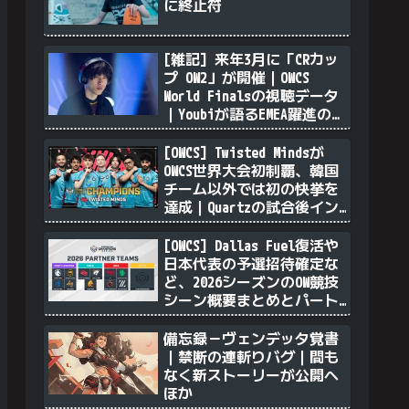
に終止符
[雑記] 来年3月に「CRカッ
プ OW2」が開催｜OWCS
World Finalsの視聴データ
｜Youbiが語るEMEA躍進の理
由｜透明ソンブラを無力化
するヴェンデッタ｜Stalk3r
[OWCS] Twisted Mindsが
が久々のツィート ほか
OWCS世界大会初制覇、韓国
チーム以外では初の快挙を
達成｜Quartzの試合後イン
タビュー
[OWCS] Dallas Fuel復活や
日本代表の予選招待確定な
ど、2026シーズンのOW競技
シーン概要まとめとパート
ナーチム選定について
備忘録－ヴェンデッタ覚書
｜禁断の連斬りバグ｜間も
なく新ストーリーが公開へ
ほか