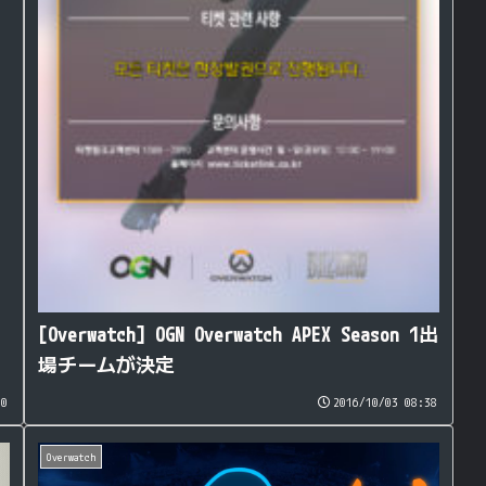
[Overwatch] OGN Overwatch APEX Season 1出
場チームが決定
00
2016/10/03 08:38
Overwatch