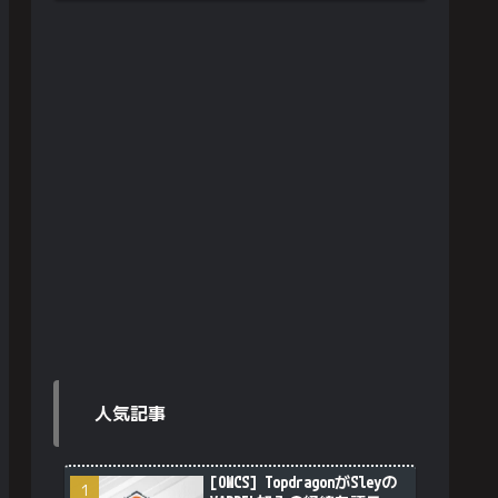
人気記事
[OWCS] TopdragonがSleyの