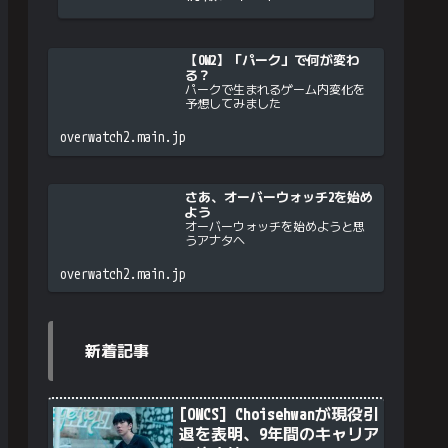
【OW2】「パーク」で何が変わ
る？
パークで生まれるゲーム内変化を
予想してみました
overwatch2.main.jp
さあ、オーバーウォッチ2を始め
よう
オーバーウォッチを始めようと思
うアナタへ
overwatch2.main.jp
新着記事
[OWCS] Choisehwanが現役引
退を表明、9年間のキャリア