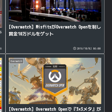
[Overwatch] MisfitsがOverwatch Openを制し
テ
賞金10万ドルをゲット
56
2016/10/02 06:00
Overwatch
[Overwatch] Overwatch Openで『3×3メタ』が