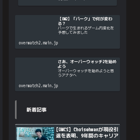
【OW2】「パーク」で何が変わ
る？
パークで生まれるゲーム内変化を
予想してみました
overwatch2.main.jp
さあ、オーバーウォッチ2を始め
よう
オーバーウォッチを始めようと思
うアナタへ
overwatch2.main.jp
新着記事
[OWCS] Choisehwanが現役引
退を表明、9年間のキャリア