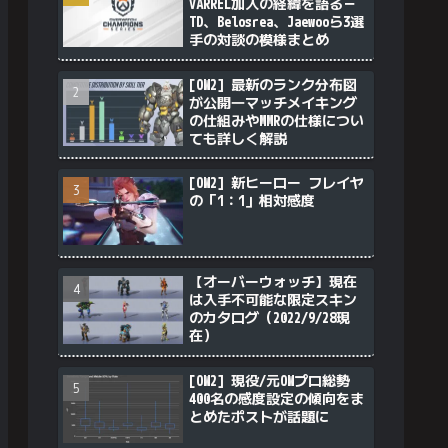
VARREL加入の経緯を語る－
TD、Belosrea、Jaewooら3選
手の対談の模様まとめ
[OW2] 最新のランク分布図
が公開―マッチメイキング
の仕組みやMMRの仕様につい
ても詳しく解説
[OW2] 新ヒーロー フレイヤ
の「1：1」相対感度
【オーバーウォッチ】現在
は入手不可能な限定スキン
のカタログ（2022/9/28現
在）
[OW2] 現役/元OWプロ総勢
400名の感度設定の傾向をま
とめたポストが話題に