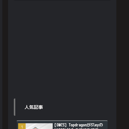
人気記事
[OWCS] TopdragonがSleyの