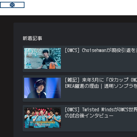
新着記事
[OWCS] Choisehwanが現
[雑記] 来年3月に「CRカップ OW2
EMEA躍進の理由｜透明ソンブラ
[OWCS] Twisted Minds
の試合後インタビュー