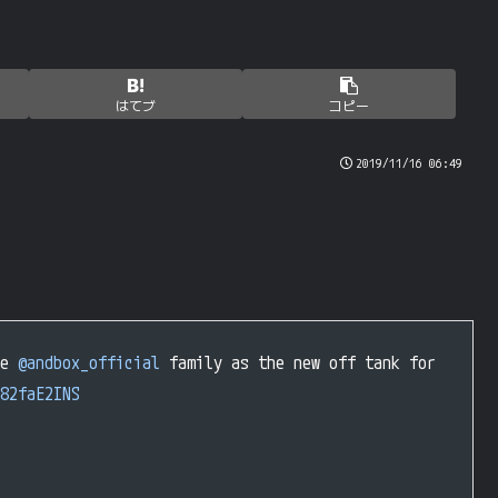
はてブ
コピー
2019/11/16 06:49
he
@andbox_official
family as the new off tank for
82faE2INS