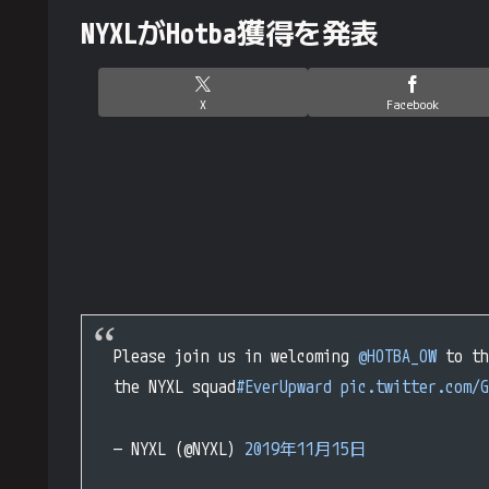
NYXLがHotba獲得を発表
X
Facebook
Please join us in welcoming
@HOTBA_OW
to t
the NYXL squad
#EverUpward
pic.twitter.com/G
— NYXL (@NYXL)
2019年11月15日