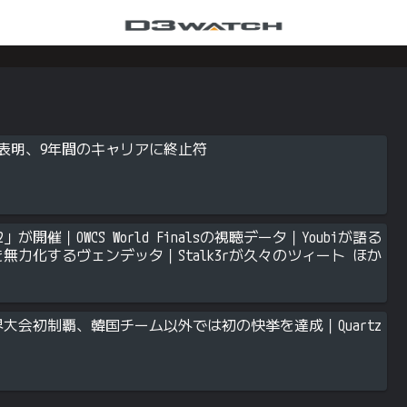
役引退を表明、9年間のキャリアに終止符
」が開催｜OWCS World Finalsの視聴データ｜Youbiが語る
を無力化するヴェンデッタ｜Stalk3rが久々のツィート ほか
がOWCS世界大会初制覇、韓国チーム以外では初の快挙を達成｜Quartz