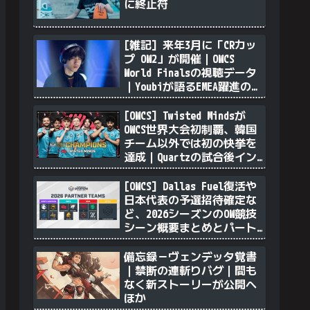
に終止符
[雑記] 来年3月に「CRカッ
プ OW2」が開催｜OWCS
World Finalsの視聴データ
｜Youbiが語るEMEA躍進の理
由｜透明ソンブラを無力化
するヴェンデッタ｜Stalk3r
[OWCS] Twisted Mindsが
が久々のツィート ほか
OWCS世界大会初制覇、韓国
チーム以外では初の快挙を
達成｜Quartzの試合後イン
タビュー
[OWCS] Dallas Fuel復活や
日本代表の予選招待確定な
ど、2026シーズンのOW競技
シーン概要まとめとパート
ナーチム選定について
備忘録－ヴェンデッタ覚書
｜禁断の連斬りバグ｜間も
なく新ストーリーが公開へ
ほか