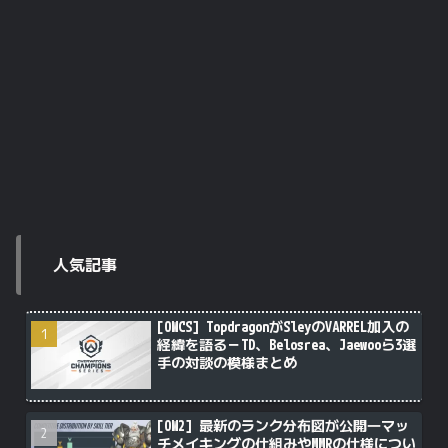
人気記事
[OWCS] TopdragonがSleyのVARREL加入の
経緯を語る－TD、Belosrea、Jaewooら3選
手の対談の模様まとめ
[OW2] 最新のランク分布図が公開―マッ
チメイキングの仕組みやMMRの仕様につい