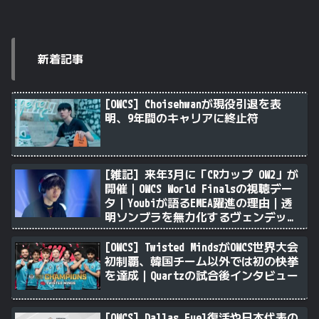
新着記事
[OWCS] Choisehwanが現役引退を表
明、9年間のキャリアに終止符
[雑記] 来年3月に「CRカップ OW2」が
開催｜OWCS World Finalsの視聴デー
タ｜Youbiが語るEMEA躍進の理由｜透
明ソンブラを無力化するヴェンデッタ
｜Stalk3rが久々のツィート ほか
[OWCS] Twisted MindsがOWCS世界大会
初制覇、韓国チーム以外では初の快挙
を達成｜Quartzの試合後インタビュー
[OWCS] Dallas Fuel復活や日本代表の