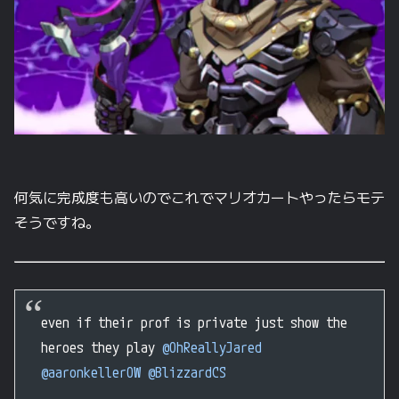
何気に完成度も高いのでこれでマリオカートやったらモテ
そうですね。
even if their prof is private just show the
heroes they play
@OhReallyJared
@aaronkellerOW
@BlizzardCS