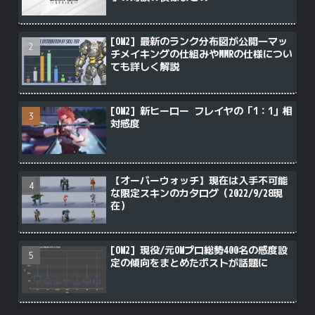
[OW2] 最新のランク分布図が公開―マッ
チメイキングの仕組みやMMRの仕様につい
ても詳しく解説
[OW2] 新ヒーロー フレイヤの「1：1」相
対感度
【オーバーウォッチ】現在は入手不可能
な限定スキンのカタログ（2022/9/28現
在）
[OW2] 現役/元OWプロ総勢400名の感度設
定の傾向をまとめたポストが話題に