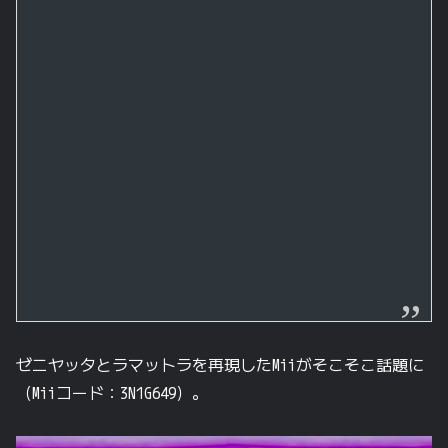
ゼニヤッタとラマットラを再現したMiiがそこそこ話題に
（Miiコード：3N1G649）。