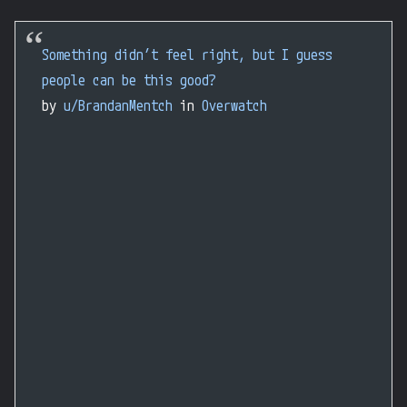
Something didn’t feel right, but I guess
people can be this good?
by
u/BrandanMentch
in
Overwatch