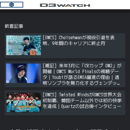
新着記事
[OWCS] Choisehwanが現役引退を表
明、9年間のキャリアに終止符
[雑記] 来年3月に「CRカップ OW2」が
開催｜OWCS World Finalsの視聴デー
タ｜Youbiが語るEMEA躍進の理由｜透
明ソンブラを無力化するヴェンデッタ
｜Stalk3rが久々のツィート ほか
[OWCS] Twisted MindsがOWCS世界大会
初制覇、韓国チーム以外では初の快挙
を達成｜Quartzの試合後インタビュー