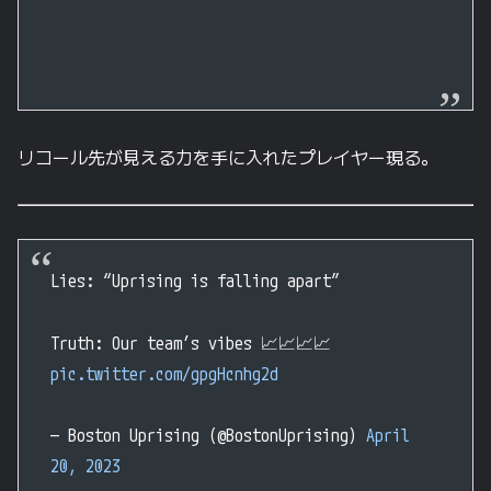
リコール先が見える力を手に入れたプレイヤー現る。
Lies: “Uprising is falling apart”
Truth: Our team’s vibes 📈📈📈📈
pic.twitter.com/gpgHcnhg2d
— Boston Uprising (@BostonUprising)
April
20, 2023