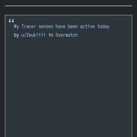
My Tracer senses have been active today
by
u/Zeukiiii
in
Overwatch