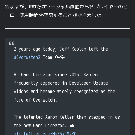
れますが、OW1ではソーシャル画面から各プレイヤーのヒ
ーロー使用時間を確認することができました。
2 years ago today, Jeff Kaplan left the
#Overwatch2
Team 👋👓
As Game Director since 2013, Kaplan
frequently appeared in Developer Update
videos and became widely recognized as the
face of Overwatch.
The talented Aaron Keller then stepped in as
the new Game Director. 💼
pic.twitter.com/Hq35xJMyKO