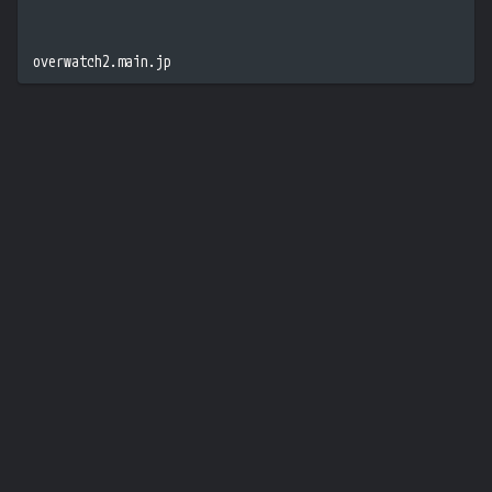
overwatch2.main.jp