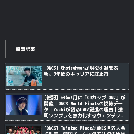
新着記事
[OWCS] Choisehwanが現役引退を表
明、9年間のキャリアに終止符
[雑記] 来年3月に「CRカップ OW2」が
開催｜OWCS World Finalsの視聴デー
タ｜Youbiが語るEMEA躍進の理由｜透
明ソンブラを無力化するヴェンデッタ
｜Stalk3rが久々のツィート ほか
[OWCS] Twisted MindsがOWCS世界大会
初制覇、韓国チーム以外では初の快挙