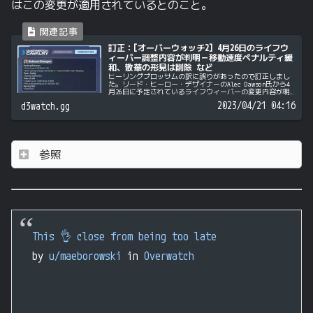
はこの変更が適用されているとのこと。
訂正：[オーバーウォッチ2] 4月26日のライフウ
ィーバー調整内容が判明－移動速度ペナルティ緩
和、散華の形見は削除 など
ヒーリングブロッサムの訳に誤りがあったので訂正しまし
た。リード・ヒーロー・デザイナーのAlec Dawson氏から4
月26日に予定されているライフウィーバーの変更内容が明
らかにされました。These changes look to incr...
2023/04/21 04:16
d3watch.gg
参照
This 👌 close from being too late
by
u/maeborowski
in
Overwatch