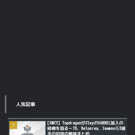
人気記事
[OWCS] TopdragonがSleyのVARREL加入の
経緯を語る－TD、Belosrea、Jaewooら3選
手の対談の模様まとめ