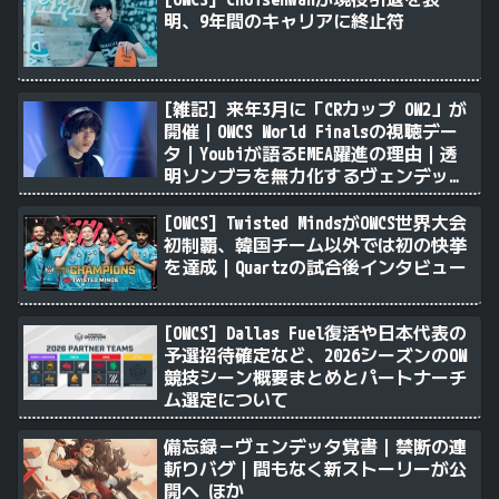
明、9年間のキャリアに終止符
[雑記] 来年3月に「CRカップ OW2」が
開催｜OWCS World Finalsの視聴デー
タ｜Youbiが語るEMEA躍進の理由｜透
明ソンブラを無力化するヴェンデッタ
｜Stalk3rが久々のツィート ほか
[OWCS] Twisted MindsがOWCS世界大会
初制覇、韓国チーム以外では初の快挙
を達成｜Quartzの試合後インタビュー
[OWCS] Dallas Fuel復活や日本代表の
予選招待確定など、2026シーズンのOW
競技シーン概要まとめとパートナーチ
ム選定について
備忘録－ヴェンデッタ覚書｜禁断の連
斬りバグ｜間もなく新ストーリーが公
開へ ほか