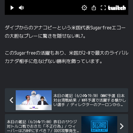
ダイブからのアナコピーという米国代表Sugarfreeエコー
の大胆なプレーに驚きを隠せないML7。
このSugarfreeの活躍もあり、米国が2-0で最大のライバル
カナダ相手に危なげない勝利を飾っています。
本日の雑記（6/24🔄19:30）OWWC予選 日本
対台湾戦結果 / W杯予選で活躍する懐かし
い選手 / ディレクターのアーロンからい
くつかコメント 他
本日の雑記（6/26🔄11:00）昨日のサウジ
対トルコ戦でおきた「不正行為」/ ウィ
ーバーは250HPにすべき？/ DDOS攻撃発生