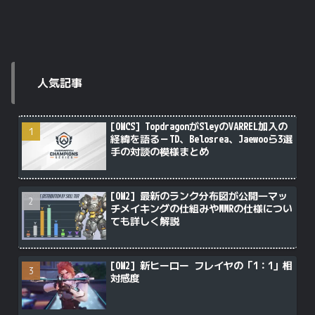
人気記事
[OWCS] TopdragonがSleyのVARREL加入の
経緯を語る－TD、Belosrea、Jaewooら3選
手の対談の模様まとめ
[OW2] 最新のランク分布図が公開―マッ
チメイキングの仕組みやMMRの仕様につい
ても詳しく解説
[OW2] 新ヒーロー フレイヤの「1：1」相
対感度