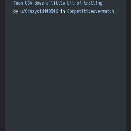
Team USA does a little bit of trolling
by
u/Crazykid100506
in
Competitiveoverwatch