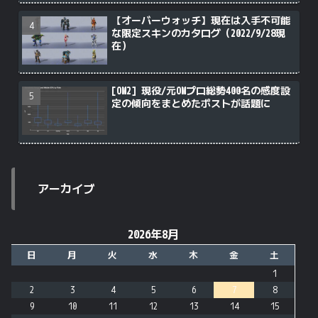
【オーバーウォッチ】現在は入手不可能
な限定スキンのカタログ（2022/9/28現
在）
[OW2] 現役/元OWプロ総勢400名の感度設
定の傾向をまとめたポストが話題に
アーカイブ
2026年8月
日
月
火
水
木
金
土
1
2
3
4
5
6
7
8
9
10
11
12
13
14
15