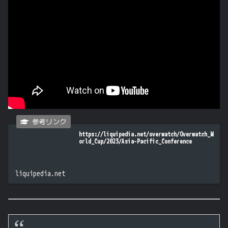
https://liquipedia.net/overwatch/Overwatch_W
orld_Cup/2023/Asia-Pacific_Conference
liquipedia.net