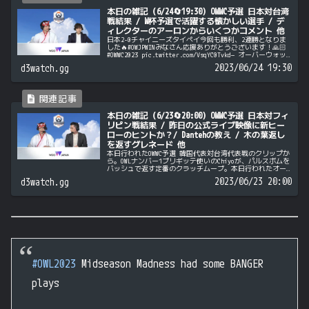
本日の雑記（6/24🔄19:30）OWWC予選 日本対台湾
戦結果 / W杯予選で活躍する懐かしい選手 / デ
ィレクターのアーロンからいくつかコメント 他
日本2-0チャイニーズタイペイ今回も勝利、2連勝となりま
した🔥#OWJPWINみなさん応援ありがとうございます！🙏🏻
#OWWC2023 pic.twitter.com/VsqYC0Tvkd— オーバーウォッ
チ 日本代表 | Overwatc...
2023/06/24 19:30
d3watch.gg
本日の雑記（6/23🔄20:00）OWWC予選 日本対フィ
リピン戦結果 / 昨日の公式ライブ映像に新ヒー
ローのヒントか？/ Dantehの教え / 木の葉返し
を返すグレネード 他
本日行われたOWWC予選 韓国代表対台湾代表戦のクリップか
ら。OWLナンバー1ブリギッテ使いのChiyoが、パルスボムを
バッシュで返す定番のクラッチムーブ。本日行われたオー
バーウォッチ ワールドカップ予選日本対フィリピン戦は、
2023/06/23 20:00
d3watch.gg
日本が2-0の...
#OWL2023
Midseason Madness had some BANGER
plays