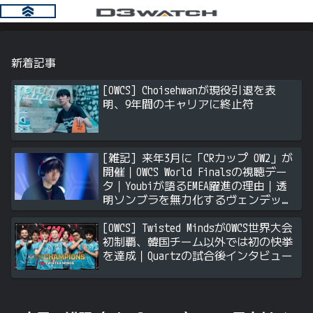
新着記事
[OWCS] Choisehwanが現役引退を表
明、9年間のキャリアに終止符
[雑記] 来年3月に「CRカップ OW2」が
開催｜OWCS World Finalsの視聴デー
タ｜Youbiが語るEMEA躍進の理由｜透
明ソンブラを無力化するヴェンデッタ
｜Stalk3rが久々のツィート ほか
[OWCS] Twisted MindsがOWCS世界大会
初制覇、韓国チーム以外では初の快挙
を達成｜Quartzの試合後インタビュー