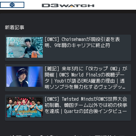
新着記事
[OWCS] Choisehwanが現役引退を表
明、9年間のキャリアに終止符
[雑記] 来年3月に「CRカップ OW2」が
開催｜OWCS World Finalsの視聴デー
タ｜Youbiが語るEMEA躍進の理由｜透
明ソンブラを無力化するヴェンデッタ
｜Stalk3rが久々のツィート ほか
[OWCS] Twisted MindsがOWCS世界大会
初制覇、韓国チーム以外では初の快挙
を達成｜Quartzの試合後インタビュー