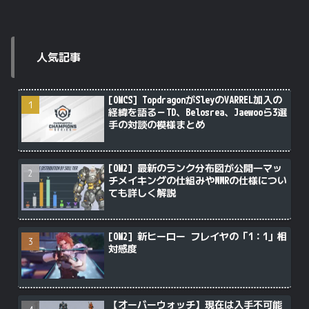
人気記事
[OWCS] TopdragonがSleyのVARREL加入の
経緯を語る－TD、Belosrea、Jaewooら3選
手の対談の模様まとめ
[OW2] 最新のランク分布図が公開―マッ
チメイキングの仕組みやMMRの仕様につい
ても詳しく解説
[OW2] 新ヒーロー フレイヤの「1：1」相
対感度
【オーバーウォッチ】現在は入手不可能