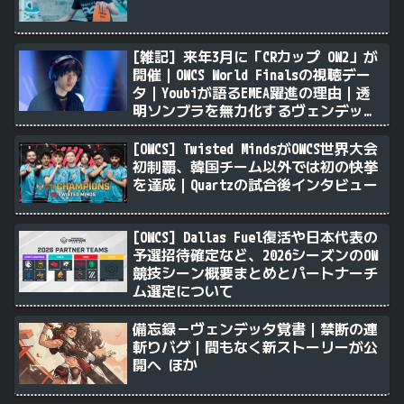
[雑記] 来年3月に「CRカップ OW2」が
開催｜OWCS World Finalsの視聴デー
タ｜Youbiが語るEMEA躍進の理由｜透
明ソンブラを無力化するヴェンデッタ
｜Stalk3rが久々のツィート ほか
[OWCS] Twisted MindsがOWCS世界大会
初制覇、韓国チーム以外では初の快挙
を達成｜Quartzの試合後インタビュー
[OWCS] Dallas Fuel復活や日本代表の
予選招待確定など、2026シーズンのOW
競技シーン概要まとめとパートナーチ
ム選定について
備忘録－ヴェンデッタ覚書｜禁断の連
斬りバグ｜間もなく新ストーリーが公
開へ ほか