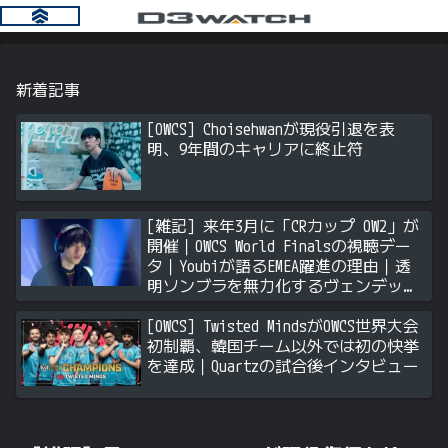
新着記事
[OWCS] Choisehwanが現役引退を表
明、9年間のキャリアに終止符
[雑記] 来年3月に「CRカップ OW2」が
開催｜OWCS World Finalsの視聴デー
タ｜Youbiが語るEMEA躍進の理由｜透
明ソンブラを無力化するヴェンデッタ
｜Stalk3rが久々のツィート ほか
[OWCS] Twisted MindsがOWCS世界大会
初制覇、韓国チーム以外では初の快挙
を達成｜Quartzの試合後インタビュー