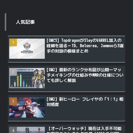
人気記事
[OWCS] TopdragonがSleyのVARREL加入の
経緯を語る－TD、Belosrea、Jaewooら3選
手の対談の模様まとめ
[OW2] 最新のランク分布図が公開―マッ
チメイキングの仕組みやMMRの仕様につい
ても詳しく解説
[OW2] 新ヒーロー フレイヤの「1：1」相
対感度
【オーバーウォッチ】現在は入手不可能