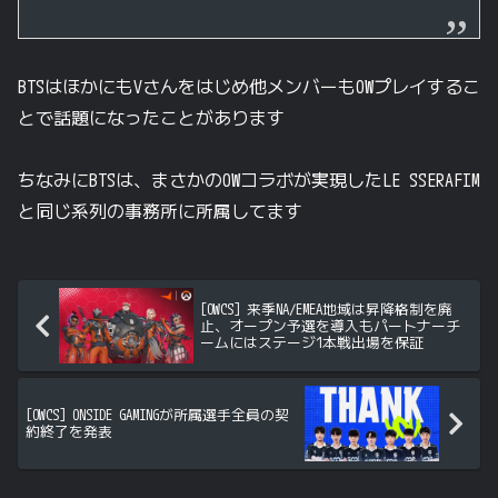
BTSはほかにもVさんをはじめ他メンバーもOWプレイするこ
とで話題になったことがあります
ちなみにBTSは、まさかのOWコラボが実現したLE SSERAFIM
と同じ系列の事務所に所属してます
[OWCS] 来季NA/EMEA地域は昇降格制を廃
止、オープン予選を導入もパートナーチ
ームにはステージ1本戦出場を保証
[OWCS] ONSIDE GAMINGが所属選手全員の契
約終了を発表