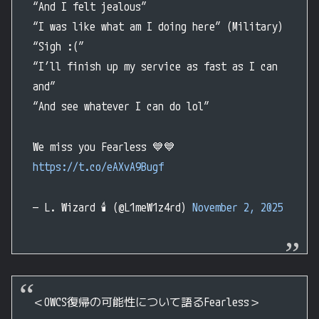
“And I felt jealous”
“I was like what am I doing here” (Military)
“Sigh :(”
“I’ll finish up my service as fast as I can
and”
“And see whatever I can do lol”
We miss you Fearless 💙💙
https://t.co/eAXvA9Bugf
— L. Wizard 🕯️ (@L1meW1z4rd)
November 2, 2025
＜OWCS復帰の可能性について語るFearless＞