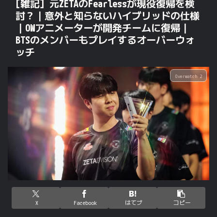
[雑記] 元ZETAのFearlessが現役復帰を検
討？｜意外と知らないハイブリッドの仕様
｜OWアニメーターが開発チームに復帰｜
BTSのメンバーもプレイするオーバーウォ
ッチ
Overwatch 2
X
Facebook
はてブ
コピー