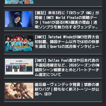
[雑記] 来年3月に「CRカップ OW2」が
開催｜OWCS World Finalsの視聴デー
タ｜Youbiが語るEMEA躍進の理由｜透
明ソンブラを無力化するヴェンデッタ
｜Stalk3rが久々のツィート ほか
[OWCS] Twisted MindsがOWCS世界大会
初制覇、韓国チーム以外では初の快挙
を達成｜Quartzの試合後インタビュー
[OWCS] Dallas Fuel復活や日本代表の
予選招待確定など、2026シーズンのOW
競技シーン概要まとめとパートナーチ
ム選定について
備忘録－ヴェンデッタ覚書｜禁断の連
斬りバグ｜間もなく新ストーリーが公
開へ ほか