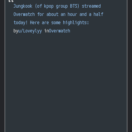
Jungkook (of kpop group BTS) streamed
Overwatch for about an hour and a half
today! Here are some highlights:
by
u/Loveylyy
in
Overwatch