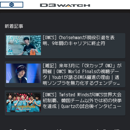
新着記事
[OWCS] Choisehwanが現役引退を表
明、9年間のキャリアに終止符
[雑記] 来年3月に「CRカップ OW2」が
開催｜OWCS World Finalsの視聴デー
タ｜Youbiが語るEMEA躍進の理由｜透
明ソンブラを無力化するヴェンデッタ
｜Stalk3rが久々のツィート ほか
[OWCS] Twisted MindsがOWCS世界大会
初制覇、韓国チーム以外では初の快挙
を達成｜Quartzの試合後インタビュー