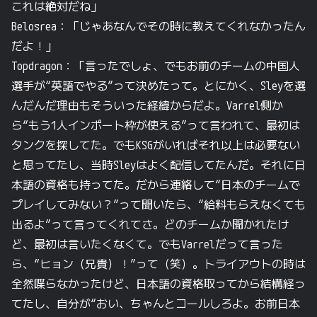
これは絶対だね」
Belosrea：「じゃあなんでその時に教えてくれなかったん
だよ！」
Topdragon：「言ったでしょ、でもお前のチームの中国人
選手が“英語でやる”って決めたって。とにかく、Sleyを選
んだんだ理由もそういった経緯からだよ。Varrel側か
ら“もう1人インポート枠が使える”って言われて、最初は
タンクを探してた。でもKSGがいればそれ以上は必要ない
と思ってたし、当時Sleyはよく配信してたんだ。それに日
本語の資格も持ってた。だから連絡して“日本のチームで
プレイしてみない？”って聞いたら、“給料もらえなくても
出るよ”って言ってくれてさ。どのチームか聞かれたけ
ど、最初は言いたくなくて。でもVarrelだって言った
ら、“ヒョン（兄貴）！”って（笑）。トライアウトの時は
全然喋らなかったけど、日本語の資格取ってから結構経っ
てたし、自分が“おい、ちゃんとコールしろよ。お前日本