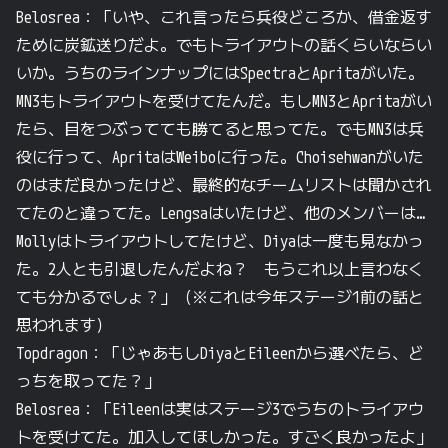
Belosrea：「いや、これ言ったら兵役どころか、借金返す
ために炭鉱送りだよ。でもトライアウトの話くらいならい
いか。うちのラインナップにはSpectraとApritaがいた。
MN3もトライアウトを受けてたんだ。もしMN3とApritaがい
たら、目をつぶってても勝てると思ってた。でもMN3は兵
役に行って、ApritaはWeiboに行った。Choisehwanがいた
のはまだ良かったけど、最終的なチームリストは聞かされ
てたのと違ってた。Lengsaはいたけど、他のメンバーは…
Mollyはトライアウトしてたけど、Diyaは一度も見なかっ
た。2人とも引退したんだよね？ もうこれ以上言わなく
ても分かるでしょ？」（※これは今年ステージ1前の話と
思われます）
Topdragon：「じゃあもしDiyaとEileenから選べたら、ど
っちを取ってた？」
Belosrea：「Eileenは実はステージ3でうちのトライアウ
トを受けてた。加入してほしかった。すごく良かったよ」