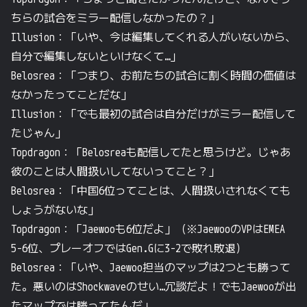
ちらの試合をミラー配信しなかったの？」
Illusion：「いや、今は編集してくれる人がいないから、
自分で編集しないといけなくて…」
Belosrea：「つまり、お前たちの試合に割く時間の価値は
なかったってことだな」
Illusion：「でも最初の試合は自分だけがミラー配信して
たじゃん」
Topdragon：「Belosreaも配信してたと思うけど。じゃあ
彼のことは人間扱いしてないってこと？」
Belosrea：「中国6位ってことは、人間扱いされなくても
しょうがないな」
Topdragon：「Jaewooも6位だよ」（※JaewooのVPはEMEA
5-6位、プレーオフではGen.Gに3-2で敗れ敗退）
Belosrea：「いや、Jaewoo担当のマップは2つとも勝って
た。悪いのはShockwaveのせい…冗談だよ！でもJaewooが出
たマップでは勝ってたんだ」