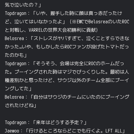
気で泣いたの？」
Topdragon：「いや、握手した時に顔は真っ赤だったけ
ど、泣いてはいなかったよ」（※EWCでBelosreaのいたROC
と対戦し、VARRELの世界大会初勝利に貢献）
Belosrea：「ストレスがヤバすぎて、泣くことすらできな
かった…いや、もしかしたらROCファンが投げたトマトだっ
たのかも」
Topdragon：「そうそう、会場は完全にROCのホームだっ
た。ブーイングされた時はマジでびっくりした。最初は人
種差別かと思ったけど、サウジ以外のチーム全部にブーイ
ングしてた」
Belosrea：「自分はサウジのチームにいたのにブーイング
されたけどね」
Topdragon：「来年はどうする予定？」
Jaewoo：「行けるところならどこでも行くよ。LFT ALL」