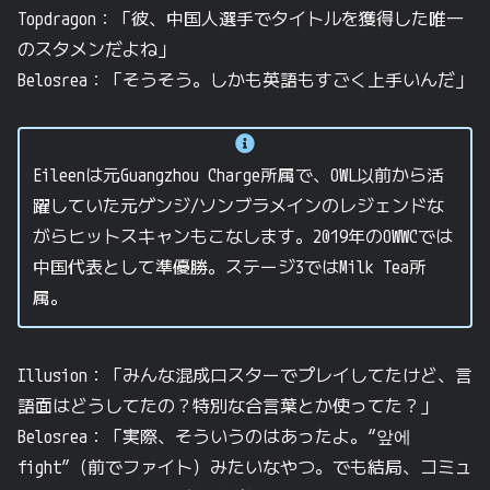
Topdragon：「彼、中国人選手でタイトルを獲得した唯一
のスタメンだよね」
Belosrea：「そうそう。しかも英語もすごく上手いんだ」
Eileenは元Guangzhou Charge所属で、OWL以前から活
躍していた元ゲンジ/ソンブラメインのレジェンドな
がらヒットスキャンもこなします。2019年のOWWCでは
中国代表として準優勝。ステージ3ではMilk Tea所
属。
Illusion：「みんな混成ロスターでプレイしてたけど、言
語面はどうしてたの？特別な合言葉とか使ってた？」
Belosrea：「実際、そういうのはあったよ。“앞에
fight”（前でファイト）みたいなやつ。でも結局、コミュ