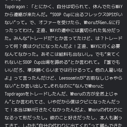
Topdragon：「とにかく、自分は切られて、休んでたらWAY
から連絡が来たんだ。“SOOP Cupに出るフレックスDPSがい
ない”って。で、オファーを受けたら、WhoruがGen.Gに行
ったってわけ。正直、WAYの連中には裏切られた気分だっ
た。みんな“トレードだ”とか言ってたけど、は？トレード
って何？僕はクビになったんだよ！正直、WAYに行く必要
なんてなかった。あそこは給料も出ないし。でも“来てく
れないとSOOP Cup出場を諦める”とか言われて。『誰でも
いいだろ、準決勝くらいまでは行けるって。他の人雇いな
よ』って言ったんだけど、Leesoominが“お前なしじゃやら
ない”とか言い出して…それなのに“なんでWhoruと
Topdragonをトレードしたんだ、Whoruの方が全然上じゃ
ん”とか言われてさ、いやだから僕はクビになったんだっ
て！本当はWAY行きたくなかったんだよ、Whoruの代わりに
なるって形だったし。彼のこと好きだったし、本人も謝っ
てきて、しかも“自分の代わりに出てくれ”って頼んできた