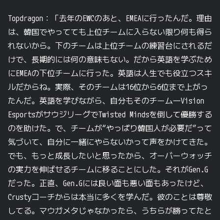
Topdragon：「去年のEWCのあと、EMEAに行ったんだ。理由
は、韓国でやってても上位チームに入らない限り何も得ら
れないから。下のチームは上位チームの練習台にされるだ
けで、長期的には何の意味もない。だから英語を学ぶため
にEMEAの下位チームに行った。英語は人生でも役立つスキ
ルだからね。実際、そのチームは16位から6位まで上がっ
たんだ。英語を学びながら、自分もそのチーム―Vision
EsportsがサウジリーグでTwisted Mindsを倒して優勝する
のを助けた。で、チームが“やっぱり韓国人が必要だ”って
気づいて、自分に一緒にやらないかって声をかけてきた。
でも、もっと成長したいと思ったから、オーバーウォッチ
の実力を伸ばせるチームに移ることにした。それがGen.G
だった。正直、Gen.Gには良い面も悪い面もあったけど、
Crustyコーチからは本当に多くを学んだ。彼のことは尊敬
してる。マウガメタじゃなかったら、うちらが勝ってたと