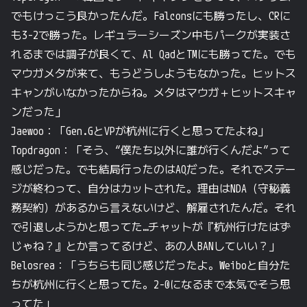
でもけっこう良かったんだ。Falconsにも勝ったし、CRに
も3-2で勝った。レギュラーシーズン中もパークが実装さ
れるまでは調子が良くて、Al QadとTMにも勝ってた。でも
マウガメタが来て、もうどうしようもなかった。ヒットス
キャンがいなかったからね。メタはマウガ＋ヒットスキャ
ンだった」
Jaewoo：「Gen.GとVPが杭州に行くと思ってたよね」
Topdragon：「そう、“僕たち以外に誰が行くんだよ”って
感じだった。でも結局行ったのはAQだった。それでステー
ジが終わって、自分はカットされた。理由はNDA（守秘義
務契約）があるから言えないけど、解雇されたんだ。それ
で引退しようかと思ってた…チャットが『杭州行けたはず
じゃね？』とか言ってるけど、あの人BANしていい？」
Belosrea：「うちらも同じ感じだったよ。Weiboと自分た
ちが杭州に行くと思ってた。2-0になるまで本気でそう思
ってた」