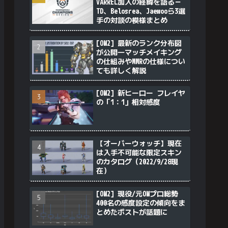
VARREL加入の経緯を語る－
TD、Belosrea、Jaewooら3選
手の対談の模様まとめ
[OW2] 最新のランク分布図
が公開―マッチメイキング
の仕組みやMMRの仕様につい
ても詳しく解説
[OW2] 新ヒーロー フレイヤ
の「1：1」相対感度
【オーバーウォッチ】現在
は入手不可能な限定スキン
のカタログ（2022/9/28現
在）
[OW2] 現役/元OWプロ総勢
400名の感度設定の傾向をま
とめたポストが話題に