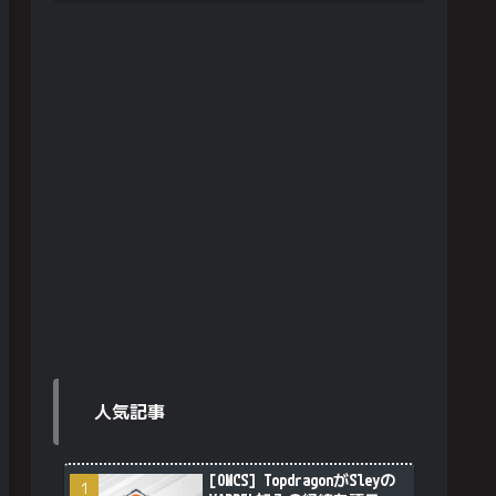
人気記事
[OWCS] TopdragonがSleyの