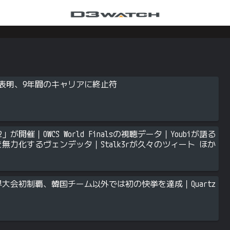
役引退を表明、9年間のキャリアに終止符
」が開催｜OWCS World Finalsの視聴データ｜Youbiが語る
を無力化するヴェンデッタ｜Stalk3rが久々のツィート ほか
がOWCS世界大会初制覇、韓国チーム以外では初の快挙を達成｜Quartz