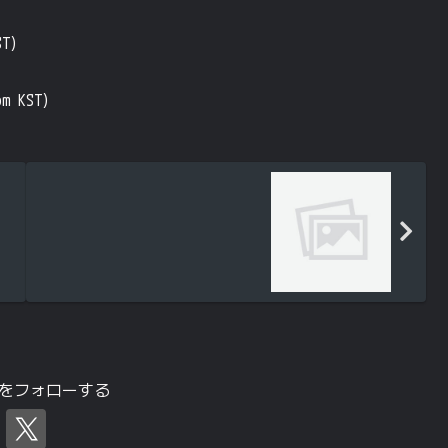
ST)
pm KST)
tchをフォローする