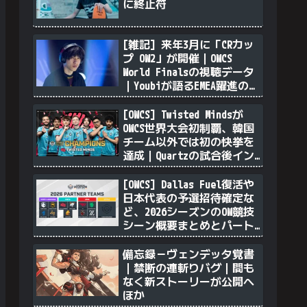
に終止符
[雑記] 来年3月に「CRカッ
プ OW2」が開催｜OWCS
World Finalsの視聴データ
｜Youbiが語るEMEA躍進の理
由｜透明ソンブラを無力化
するヴェンデッタ｜Stalk3r
[OWCS] Twisted Mindsが
が久々のツィート ほか
OWCS世界大会初制覇、韓国
チーム以外では初の快挙を
達成｜Quartzの試合後イン
タビュー
[OWCS] Dallas Fuel復活や
日本代表の予選招待確定な
ど、2026シーズンのOW競技
シーン概要まとめとパート
ナーチム選定について
備忘録－ヴェンデッタ覚書
｜禁断の連斬りバグ｜間も
なく新ストーリーが公開へ
ほか