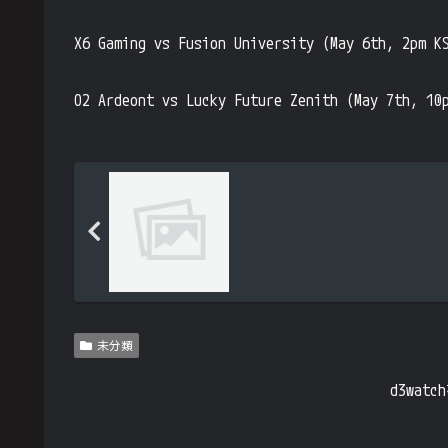
X6 Gaming vs Fusion University (May 6th, 2pm K
O2 Ardeont vs Lucky Future Zenith (May 7th, 10
未分類
d3wa