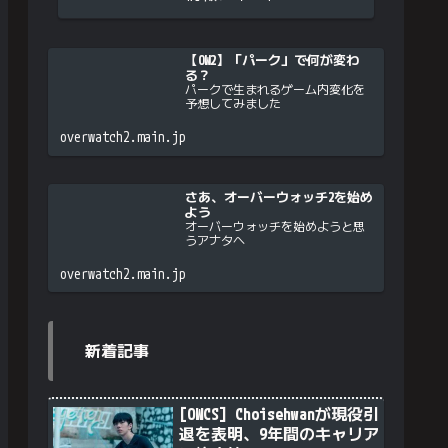
【OW2】「パーク」で何が変わ
る？
パークで生まれるゲーム内変化を
予想してみました
overwatch2.main.jp
さあ、オーバーウォッチ2を始め
よう
オーバーウォッチを始めようと思
うアナタへ
overwatch2.main.jp
新着記事
[OWCS] Choisehwanが現役引
退を表明、9年間のキャリア