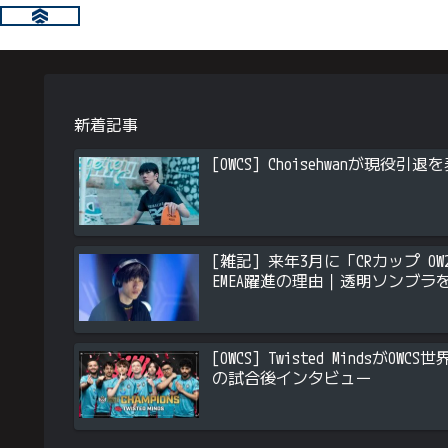
新着記事
[OWCS] Choisehwanが現
[雑記] 来年3月に「CRカップ OW2
EMEA躍進の理由｜透明ソンブラ
[OWCS] Twisted Minds
の試合後インタビュー