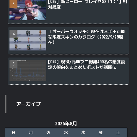
[OW2] 新ヒーロー フレイヤの「1：1」相
対感度
【オーバーウォッチ】現在は入手不可能
な限定スキンのカタログ（2022/9/28現
在）
[OW2] 現役/元OWプロ総勢400名の感度設
定の傾向をまとめたポストが話題に
アーカイブ
2026年8月
日
月
火
水
木
金
土