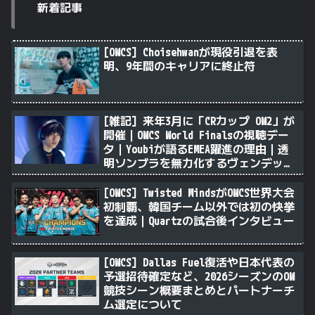
新着記事
[OWCS] Choisehwanが現役引退を表
明、9年間のキャリアに終止符
[雑記] 来年3月に「CRカップ OW2」が
開催｜OWCS World Finalsの視聴デー
タ｜Youbiが語るEMEA躍進の理由｜透
明ソンブラを無力化するヴェンデッタ
｜Stalk3rが久々のツィート ほか
[OWCS] Twisted MindsがOWCS世界大会
初制覇、韓国チーム以外では初の快挙
を達成｜Quartzの試合後インタビュー
[OWCS] Dallas Fuel復活や日本代表の
予選招待確定など、2026シーズンのOW
競技シーン概要まとめとパートナーチ
ム選定について