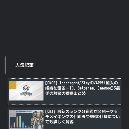
人気記事
[OWCS] TopdragonがSleyのVARREL加入の
経緯を語る－TD、Belosrea、Jaewooら3選
手の対談の模様まとめ
[OW2] 最新のランク分布図が公開―マッ
チメイキングの仕組みやMMRの仕様につい
ても詳しく解説