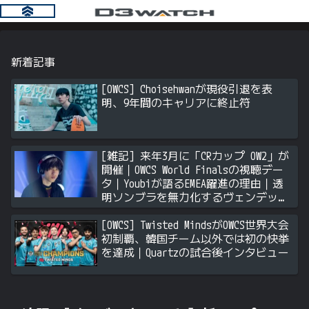
新着記事
[OWCS] Choisehwanが現役引退を表
明、9年間のキャリアに終止符
[雑記] 来年3月に「CRカップ OW2」が
開催｜OWCS World Finalsの視聴デー
タ｜Youbiが語るEMEA躍進の理由｜透
明ソンブラを無力化するヴェンデッタ
｜Stalk3rが久々のツィート ほか
[OWCS] Twisted MindsがOWCS世界大会
初制覇、韓国チーム以外では初の快挙
を達成｜Quartzの試合後インタビュー