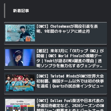
新着記事
[OWCS] Choisehwanが現役引退を表
明、9年間のキャリアに終止符
[雑記] 来年3月に「CRカップ OW2」が
開催｜OWCS World Finalsの視聴デー
タ｜Youbiが語るEMEA躍進の理由｜透
明ソンブラを無力化するヴェンデッタ
｜Stalk3rが久々のツィート ほか
[OWCS] Twisted MindsがOWCS世界大会
初制覇、韓国チーム以外では初の快挙
を達成｜Quartzの試合後インタビュー
[OWCS] Dallas Fuel復活や日本代表の
予選招待確定など、2026シーズンのOW
競技シーン概要まとめとパートナーチ