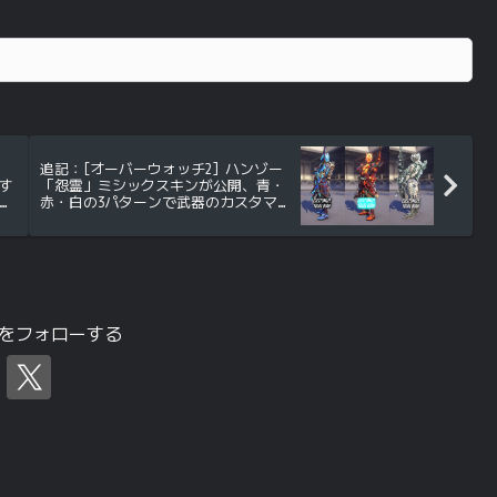
追記：[オーバーウォッチ2] ハンゾー
す
「怨霊」ミシックスキンが公開、青・
に
赤・白の3パターンで武器のカスタマ
イズやULTには専用のエフェクトも
tchをフォローする