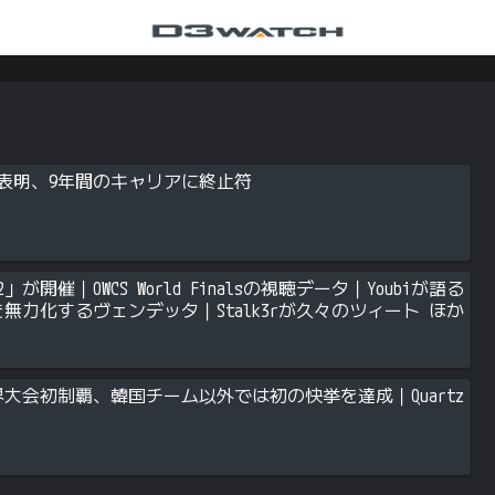
役引退を表明、9年間のキャリアに終止符
」が開催｜OWCS World Finalsの視聴データ｜Youbiが語る
を無力化するヴェンデッタ｜Stalk3rが久々のツィート ほか
がOWCS世界大会初制覇、韓国チーム以外では初の快挙を達成｜Quartz