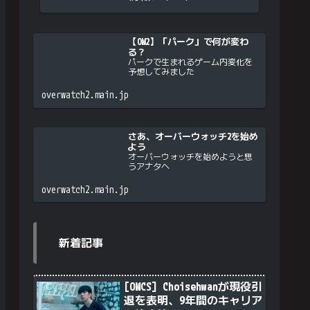
【OW2】「パーク」で何が変わ
る？
パークで生まれるゲーム内変化を
予想してみました
overwatch2.main.jp
さあ、オーバーウォッチ2を始め
よう
オーバーウォッチを始めようと思
うアナタへ
overwatch2.main.jp
新着記事
[OWCS] Choisehwanが現役引
退を表明、9年間のキャリア