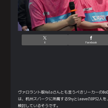
X
Facebook
ヴァロラント版Haloさんとも言うべきリーカーのBoDor
は、杭州スパークに所属するShyとLeaveのDPS
検討しているそうです。