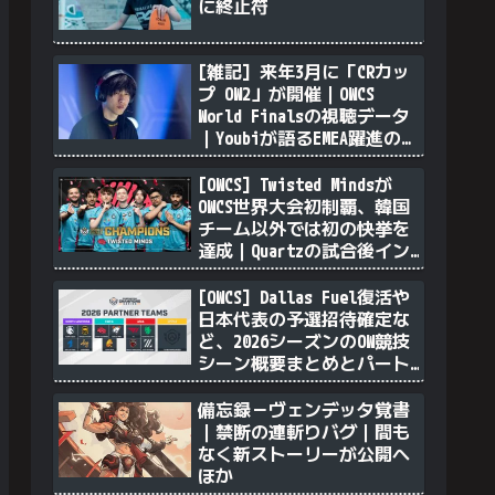
に終止符
[雑記] 来年3月に「CRカッ
プ OW2」が開催｜OWCS
World Finalsの視聴データ
｜Youbiが語るEMEA躍進の理
由｜透明ソンブラを無力化
するヴェンデッタ｜Stalk3r
[OWCS] Twisted Mindsが
が久々のツィート ほか
OWCS世界大会初制覇、韓国
チーム以外では初の快挙を
達成｜Quartzの試合後イン
タビュー
[OWCS] Dallas Fuel復活や
日本代表の予選招待確定な
ど、2026シーズンのOW競技
シーン概要まとめとパート
ナーチム選定について
備忘録－ヴェンデッタ覚書
｜禁断の連斬りバグ｜間も
なく新ストーリーが公開へ
ほか