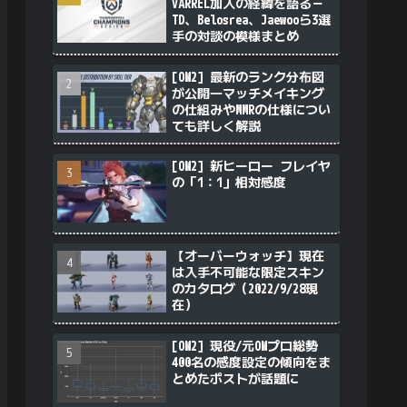
VARREL加入の経緯を語る－
TD、Belosrea、Jaewooら3選
手の対談の模様まとめ
[OW2] 最新のランク分布図
が公開―マッチメイキング
の仕組みやMMRの仕様につい
ても詳しく解説
[OW2] 新ヒーロー フレイヤ
の「1：1」相対感度
【オーバーウォッチ】現在
は入手不可能な限定スキン
のカタログ（2022/9/28現
在）
[OW2] 現役/元OWプロ総勢
400名の感度設定の傾向をま
とめたポストが話題に