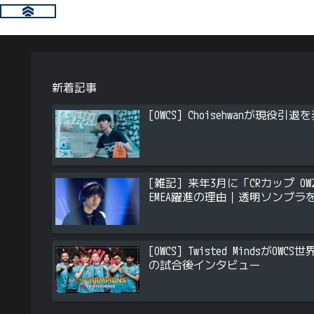
新着記事
[OWCS] Choisehwanが現
[雑記] 来年3月に「CRカップ OW2
EMEA躍進の理由｜透明ソンブラ
[OWCS] Twisted Minds
の試合後インタビュー