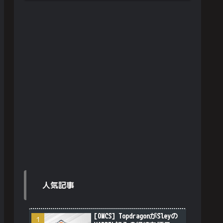
人気記事
[OWCS] TopdragonがSleyの