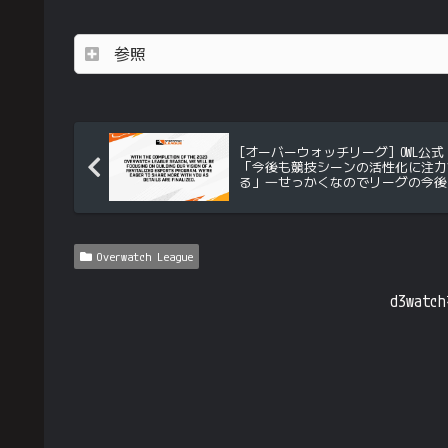
参照
[オーバーウォッチリーグ] OWL公式
「今後も競技シーンの活性化に注力
る」―せっかくなのでリーグの今後
ついてまとめみた
Overwatch League
d3wa