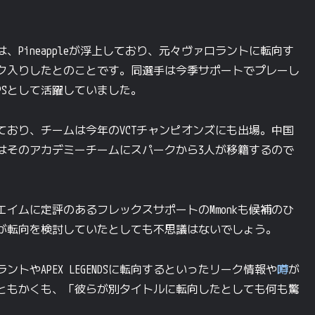
、Pineappleが浮上しており、元々ヴァロラントに転向す
ク入りしたとのことです。同選手は今季サポートでプレーし
PSとして活躍していました。
ており、チームは今年のVCTチャンピオンズにも出場。中国
はそのアカデミーチームにスパークから3人が移籍するので
イムに定評のあるフレックスサポートのMmonkも候補のひ
が転向を検討していたとしても不思議はないでしょう。
やAPEX LEGENDSに転向するといったリーク情報や
噂
が
ともかくも、「彼らが別タイトルに転向したとしても何も驚