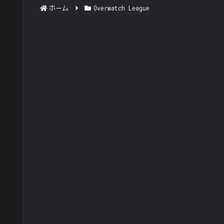
ホーム
Overwatch League