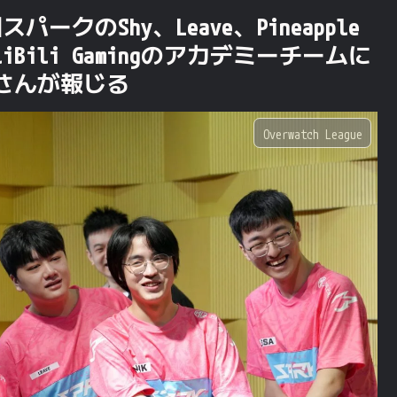
クのShy、Leave、Pineapple
Bili Gamingのアカデミーチームに
oさんが報じる
Overwatch League