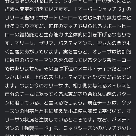
弱さも
取り入れる
目的で、
サポートヒーローの
多くに
さま
ざまな
変更を
加えていきます。
「オーバーウォッチ 2」の
リリース当初に
サポートヒーローで
感じられた
無力感は
避
ける
つもりですが、
現在の
マッチで
見られる
サポートヒー
ローの
維持能力と
生存能力は
全体的に
引き下げる
つもりで
す。
オリーサ、
ザリア、
バスティオンも、
皆さんの
間で
よ
く
話題に
あがっています。
実を
言うと、
オリーサは
統計的
に
最高の
パフォーマンスを
発揮している
タンク系ヒーロー
では
ありません。
その
座は
下位の
スキル・ティアだと
ライ
ンハルトが、
上位の
スキル・ティアだと
シグマが
占めてい
ます。
つまり
今の
オリーサは、
相手側に
与える
ストレスと
自分の
チームに
返ってくる
恩恵が
釣り合わない例の
パター
ンに
陥っている、と
言えるでしょう。
現在チームは、
今シ
ーズンの
開幕とともに
加えた
小規模な
調整に
基づいて、
オ
リーサの
状況を
注視している
ところです。
なお、
バスティ
オンの
「強襲モード」も、
ミッドシーズンの
パッチで
少し