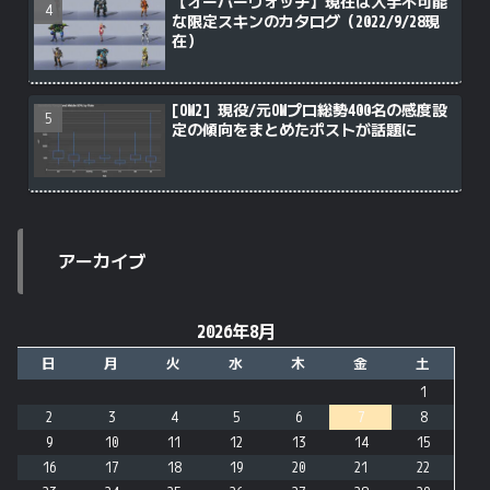
【オーバーウォッチ】現在は入手不可能
な限定スキンのカタログ（2022/9/28現
在）
[OW2] 現役/元OWプロ総勢400名の感度設
定の傾向をまとめたポストが話題に
アーカイブ
2026年8月
日
月
火
水
木
金
土
1
2
3
4
5
6
7
8
9
10
11
12
13
14
15
16
17
18
19
20
21
22