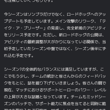
も
注視していくつもりです。
今
シーズンは
ソンブラだけで
なく、
ロードホッグへの
アッ
プデートも
予定しています。
メイン攻撃の
リワーク、
「テ
イク・ア・ブリーザー」の
見直し、
完全新規の
アビリティ
を
リリース予定です。
ただし、
新ロードホッグの
公開は、
アビリティの
最終調整が
大が
かりに
なっている
関係で、
当
初予定していた
シーズン中盤ではなく、
シーズン後半に
ず
れ込む
予定です。
シーズン7の
全体的な
バランスには
満足していますが、
こ
こで
もう
少し、
チームの
統計と
皆さんからの
フィードバッ
クを
もとに、
話を
掘り下げていきましょう。
皆さんの
間で
現在、
マッチに
おける
サポートヒーローの
パワー・レベル
の
上昇が
大きな
話題と
なっています。
チームも
ミッドシー
ズンの
パッチで、
サポート能力に
焦点を
当てると
同時に
脆