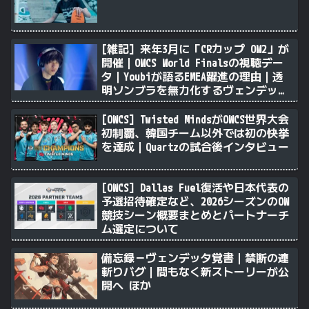
[雑記] 来年3月に「CRカップ OW2」が
開催｜OWCS World Finalsの視聴デー
タ｜Youbiが語るEMEA躍進の理由｜透
明ソンブラを無力化するヴェンデッタ
｜Stalk3rが久々のツィート ほか
[OWCS] Twisted MindsがOWCS世界大会
初制覇、韓国チーム以外では初の快挙
を達成｜Quartzの試合後インタビュー
[OWCS] Dallas Fuel復活や日本代表の
予選招待確定など、2026シーズンのOW
競技シーン概要まとめとパートナーチ
ム選定について
備忘録－ヴェンデッタ覚書｜禁断の連
斬りバグ｜間もなく新ストーリーが公
開へ ほか