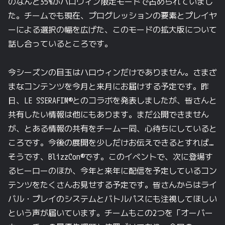
の
なんと
35%が
ハロウィン限定モードで
占められていまし
た。
チームでも
現在、
プログレッションの
要素と
プレイヤ
ーに
よる
選択の
幅を
広げた、
この
モードの
拡大版に
ついて
話し合っている
ところです。
今
シーズンの
目玉は
ハロウィンだけでありません。
さまざ
まな
コンテンツを
今月と
来月に
お届けする
予定です。
昨
日、
LE SSERAFIM®との
コラボを
発表しましたが、
皆さんと
共有したい
情報は
他にも
あります。
まだ
公開できません
が、
と
ある
情報の
共有を
チーム一同、
心待ちに
している
と
ころです。
今後の
展開を
少しだけ
お伝えできると
すれば…
そうです、
BlizzCon®です。
この
イベントで、
次に
登場す
る
ヒーローの
ほか、
今年と
来年に
配信を
予定している
コン
テンツを
たくさん
お見せする
予定です。
皆さんからは
ライ
バル・プレイの
システムと
バトルパスにも
注視して
ほしい
と
いう
声が
届いています。
チームも
この
2つを
「オーバー