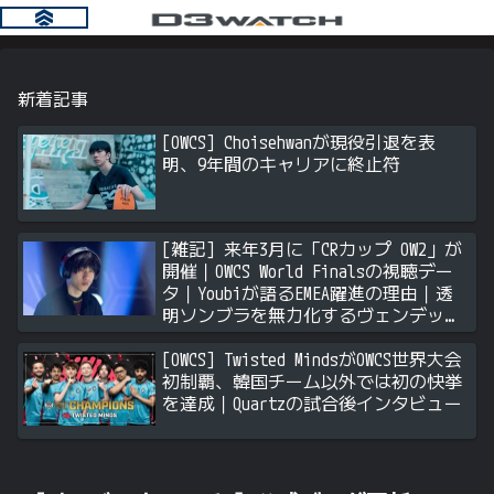
新着記事
[OWCS] Choisehwanが現役引退を表
明、9年間のキャリアに終止符
[雑記] 来年3月に「CRカップ OW2」が
開催｜OWCS World Finalsの視聴デー
タ｜Youbiが語るEMEA躍進の理由｜透
明ソンブラを無力化するヴェンデッタ
｜Stalk3rが久々のツィート ほか
[OWCS] Twisted MindsがOWCS世界大会
初制覇、韓国チーム以外では初の快挙
を達成｜Quartzの試合後インタビュー