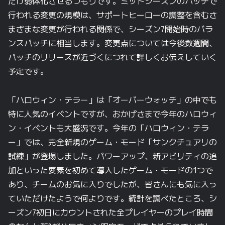
だけ弱体化させるつもりです。
ミッドシーズンの
パッチで
行われる
変更の
規模は、
サポートヒーローの
調整を
含むさ
まざまな
変更が
行われる
関係で、
シーズン7開始時の
バラ
ンスパッチに
相当します。
変更点に
ついては
今後数週間、
パッチの
リリースが
近づくに
つれて詳しく
お伝えしていく
予定です。
「ハロウィン・テラー」は
「オーバーウォッチ」の
中でも
特に
人気の
イベントですが、
おかげさまで
今年の
ハロウィ
ン・イベントも
大盛況です。
今年の
「ハロウィン・テラ
ー」では、
完全新規の
ゲーム・モード
「サンクチュアリの
試練」が
登場しました。
パワーアップ、
新アビリティの
追
加と
いった
要素を
初めて
導入した
ゲーム・モードの
1つで
あり、
チームの
お気に入りでしたが、
皆さんにも
気に
入っ
ていただけたようで
何よりです。
統計を
調べた
ところ、
シ
ーズン7初日に
カウントされた
全プレイヤーの
プレイ時間