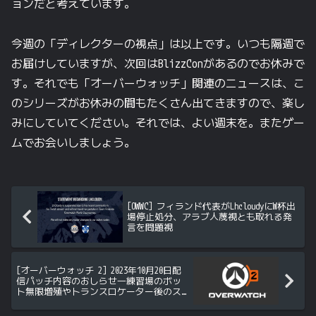
ョンだと
考えています。
今週の
「ディレクターの
視点」は
以上です。
いつも
隔週で
お届けしていますが、
次回は
BlizzConが
あるので
お休みで
す。
それでも
「オーバーウォッチ」関連の
ニュースは、
こ
の
シリーズが
お休みの
間も
たくさん
出てきますので、
楽し
みに
していてください。
それでは、
よい
週末を。
また
ゲー
ムで
お会いしましょう。
[OWWC] フィランド代表がLhcloudyにW杯出
場停止処分、アラブ人蔑視とも取れる発
言を問題視
[オーバーウォッチ 2] 2023年10月20日配
信パッチ内容のおしらせ―練習場のボッ
ト無限増殖やトランスロケーター後のス
タンでTPできないバグなどが修正