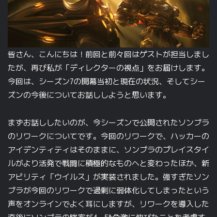
皆さん、
こんに
ちは！
前回と
前々回は
ゲストが
担当しまし
たが、
再び
私が
「ディレクターの
視点」を
お届けします。
今回は、
シーズン7の
開幕当初と
現在の
状況、
そして
シー
ズンの
今後に
ついてお話ししようと
思います。
まず
お話ししたいのが、
今シーズンで
公開された
ソンブラ
の
リワークに
ついてです。
今回の
リワークで、
ハッカーの
アイデンティティは
その
ままに、
ソンブラの
プレイスタイ
ルが
より
活発で
戦闘に
積極的な
ものへと
変わった
ほか、
新
アビリティ
「ウイルス」が
実装されました。
強すぎた
ソン
ブラが
今回の
リワークで
過剰に
弱体化してしまったと
いう
声を
オンラインで
よく
耳に
しますが、
リワークを
導入した