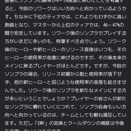
直後に
ソンブラの
勝率が
4～5%急激に
伸びた
ことを
考慮す
ると、
今回の
リワークは
いい方向へと
向かっているようで
す。
ちなみに
下位の
ティアでは、
これよりも
わずかに
高い
数値となり、
マスターから
上位の
ティアでは、
46～47%の
間で
安定しています。
リワーク後の
ソンブラで
プレイする
方が
いまだに
多いのも、
特筆すべき点でしょう。
リワーク
後の
ヒーローや
新ヒーローの
リリース直後は
いつも、
その
ヒーローの
使用率が
急激に
伸びるのですが、
その
後
本来の
メインに
戻る
プレイヤーが
ほとんどです。
ですが、
今回の
ソンブラの
場合、
リリース初期から
割と
使用率が
落下せ
ず、
他の
新ヒーローと
同じような
使用率の
急落も
起きませ
んでした。
リワーク後の
ソンブラを
新たな
メインに
する
方
が
多いと
いう
ことでしょうか？
プレイヤーの
皆さんが
新た
な
ソンブラに
慣れていくに
つれて、
ソンブラ自身も
いい
方
向へと
向かっているのは、
チームと
しても
概ね満足してい
ます。
ただし
「EMP」の
効果と
クールダウンの
頻度は
今後