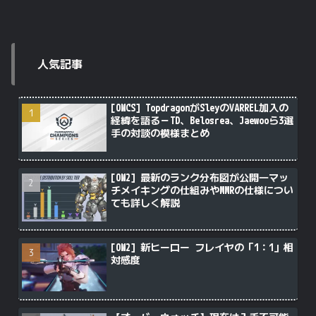
人気記事
[OWCS] TopdragonがSleyのVARREL加入の
経緯を語る－TD、Belosrea、Jaewooら3選
手の対談の模様まとめ
[OW2] 最新のランク分布図が公開―マッ
チメイキングの仕組みやMMRの仕様につい
ても詳しく解説
[OW2] 新ヒーロー フレイヤの「1：1」相
対感度