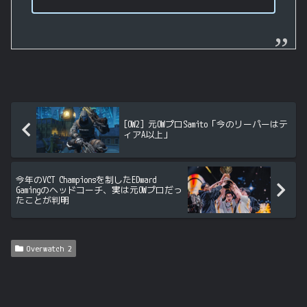
[OW2] 元OWプロSamito「今のリーパーはテ
ィアA以上」
今年のVCT Championsを制したEDward
Gamingのヘッドコーチ、実は元OWプロだっ
たことが判明
Overwatch 2