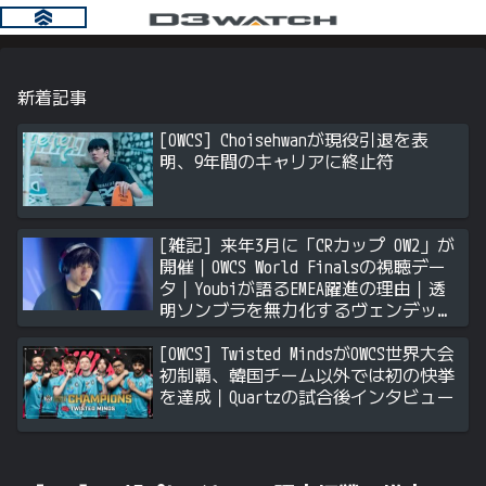
新着記事
[OWCS] Choisehwanが現役引退を表
明、9年間のキャリアに終止符
[雑記] 来年3月に「CRカップ OW2」が
開催｜OWCS World Finalsの視聴デー
タ｜Youbiが語るEMEA躍進の理由｜透
明ソンブラを無力化するヴェンデッタ
｜Stalk3rが久々のツィート ほか
[OWCS] Twisted MindsがOWCS世界大会
初制覇、韓国チーム以外では初の快挙
を達成｜Quartzの試合後インタビュー