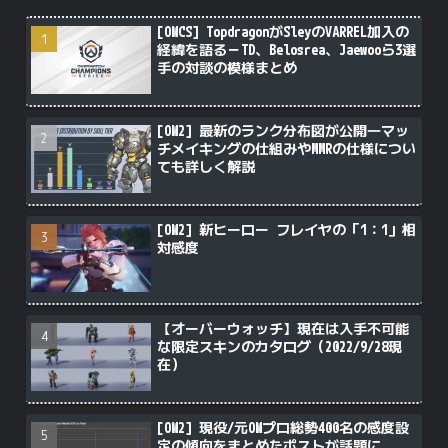
[OWCS] TopdragonがSleyのVARREL加入の
経緯を語る－TD、Belosrea、Jaewooら3選
手の対談の模様まとめ
[OW2] 最新のランク分布図が公開―マッ
チメイキングの仕組みやMMRの仕様につい
ても詳しく解説
[OW2] 新ヒーロー フレイヤの「1：1」相
対感度
【オーバーウォッチ】現在は入手不可能
な限定スキンのカタログ（2022/9/28現
在）
[OW2] 現役/元OWプロ総勢400名の感度設
定の傾向をまとめたポストが話題に