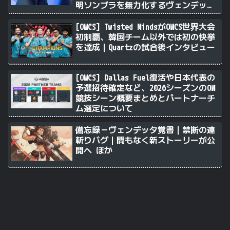
明ソンブラを無力化するヴェンデッタ
｜Stalk3rが久々のツィート ほか
[OWCS] Twisted MindsがOWCS世界大会
初制覇、韓国チーム以外では初の快挙
を達成｜Quartzの試合後インタビュー
[OWCS] Dallas Fuel復活や日本代表の
予選招待確定など、2026シーズンのOW
競技シーン概要まとめとパートナーチ
ム選定について
備忘録－ヴェンデッタ覚書｜禁断の連
斬りバグ｜間もなく新ストーリーが公
開へ ほか