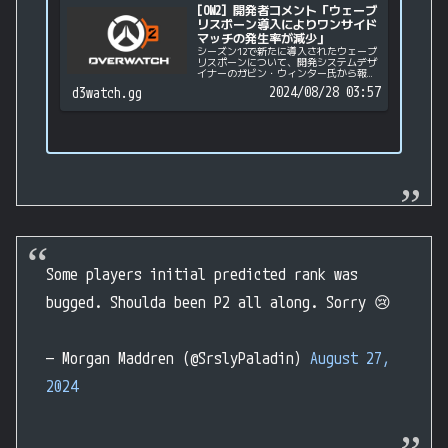
[OW2] 開発者コメント「ウェーブ
リスポーン導入によりワンサイド
マッチの発生率が減少」
シーズン12で新たに導入されたウェーブ
リスポーンについて、開発システムデザ
イナーのガビン・ウィンター氏から報告
がありました。I'm happy to report
2024/08/28 03:57
d3watch.gg
that Wave Respawn has reduced the
numb...
Some players initial predicted rank was
bugged. Shoulda been P2 all along. Sorry 😢
— Morgan Maddren (@SrslyPaladin)
August 27,
2024