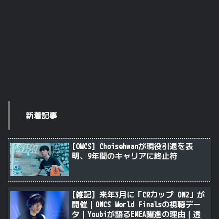
新着記事
[OWCS] Choisehwanが現役引退を表
明、9年間のキャリアに終止符
[雑記] 来年3月に「CRカップ OW2」が
開催｜OWCS World Finalsの視聴デー
タ｜Youbiが語るEMEA躍進の理由｜透