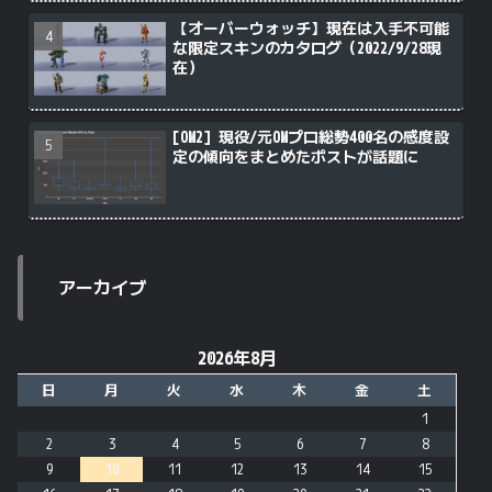
【オーバーウォッチ】現在は入手不可能
な限定スキンのカタログ（2022/9/28現
在）
[OW2] 現役/元OWプロ総勢400名の感度設
定の傾向をまとめたポストが話題に
アーカイブ
2026年8月
日
月
火
水
木
金
土
1
2
3
4
5
6
7
8
9
10
11
12
13
14
15