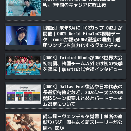
明、9年間のキャリアに終止符
[雑記] 来年3月に「CRカップ OW2」が
開催｜OWCS World Finalsの視聴デー
タ｜Youbiが語るEMEA躍進の理由｜透
明ソンブラを無力化するヴェンデッタ
｜Stalk3rが久々のツィート ほか
[OWCS] Twisted MindsがOWCS世界大会
初制覇、韓国チーム以外では初の快挙
を達成｜Quartzの試合後インタビュー
[OWCS] Dallas Fuel復活や日本代表の
予選招待確定など、2026シーズンのOW
競技シーン概要まとめとパートナーチ
ム選定について
備忘録－ヴェンデッタ覚書｜禁断の連
斬りバグ｜間もなく新ストーリーが公
開へ ほか