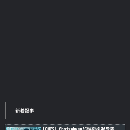
新着記事
[OWCS] Choisehwanが現役引退を表