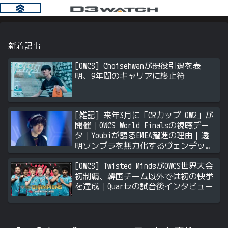
新着記事
[OWCS] Choisehwanが現役引退を表
明、9年間のキャリアに終止符
[雑記] 来年3月に「CRカップ OW2」が
開催｜OWCS World Finalsの視聴デー
タ｜Youbiが語るEMEA躍進の理由｜透
明ソンブラを無力化するヴェンデッタ
｜Stalk3rが久々のツィート ほか
[OWCS] Twisted MindsがOWCS世界大会
初制覇、韓国チーム以外では初の快挙
を達成｜Quartzの試合後インタビュー