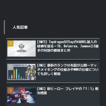
人気記事
[OWCS] TopdragonがSleyのVARREL加入の
経緯を語る－TD、Belosrea、Jaewooら3選
手の対談の模様まとめ
[OW2] 最新のランク分布図が公開―マッ
チメイキングの仕組みやMMRの仕様につい
ても詳しく解説
[OW2] 新ヒーロー フレイヤの「1：1」相
対感度