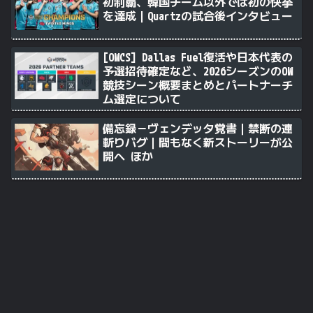
初制覇、韓国チーム以外では初の快挙
を達成｜Quartzの試合後インタビュー
[OWCS] Dallas Fuel復活や日本代表の
予選招待確定など、2026シーズンのOW
競技シーン概要まとめとパートナーチ
ム選定について
備忘録－ヴェンデッタ覚書｜禁断の連
斬りバグ｜間もなく新ストーリーが公
開へ ほか