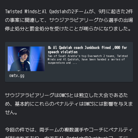
Twisted MindsとAl Qadsiahの2チームが、9月に起きた2件
の事案に関連して、サウジアラビアリーグから選手の出場
停止処分と罰金処分を受けたことが明らかになりました。
📝 Al Qadsiah coach Junkbuck fined ,000 for
speech violation
Two of Saudi Arabia’s top Overwatch 2 teams, Twisted
Minds and Al Qadsiah, have been handed a series of
suspensions and ...
owtv.gg
サウジアラビアリーグはOWCSとは独立した大会であるた
め、基本的にこれらのペナルティはOWCSには影響を与えま
せん。
今回の件では、両チームの複数選手やコーチにペナルティ