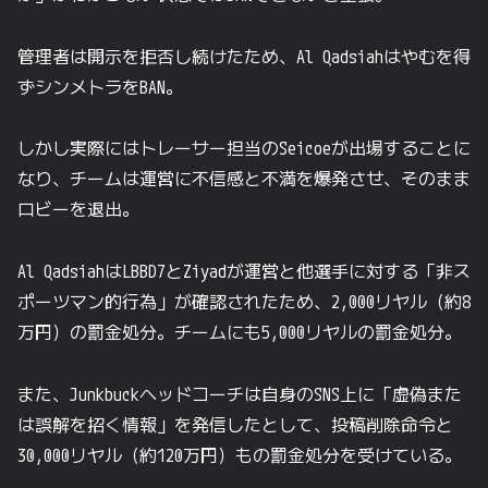
管理者は開示を拒否し続けたため、Al Qadsiahはやむを得
ずシンメトラをBAN。
しかし実際にはトレーサー担当のSeicoeが出場することに
なり、チームは運営に不信感と不満を爆発させ、そのまま
ロビーを退出。
Al QadsiahはLBBD7とZiyadが運営と他選手に対する「非ス
ポーツマン的行為」が確認されたため、2,000リヤル（約8
万円）の罰金処分。チームにも5,000リヤルの罰金処分。
また、Junkbuckヘッドコーチは自身のSNS上に「虚偽また
は誤解を招く情報」を発信したとして、投稿削除命令と
30,000リヤル（約120万円）もの罰金処分を受けている。