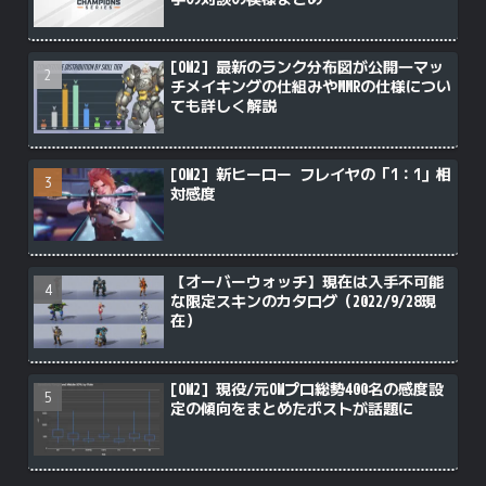
[OW2] 最新のランク分布図が公開―マッ
チメイキングの仕組みやMMRの仕様につい
ても詳しく解説
[OW2] 新ヒーロー フレイヤの「1：1」相
対感度
【オーバーウォッチ】現在は入手不可能
な限定スキンのカタログ（2022/9/28現
在）
[OW2] 現役/元OWプロ総勢400名の感度設
定の傾向をまとめたポストが話題に