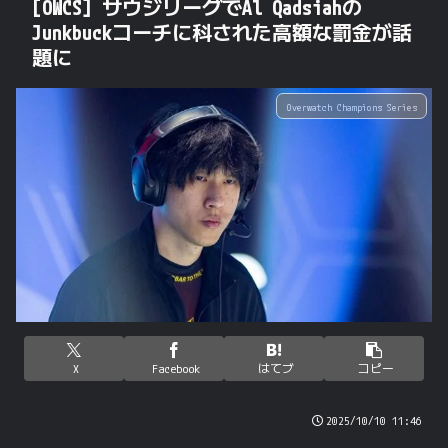
[OWCS] サウジリーグでAl Qadsiahの
Junkbuckコーチに科された高額な罰金が話
題に
Overwatch Champions Series
X
Facebook
はてブ
コピー
2025/10/10 11:46