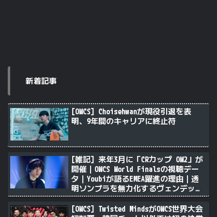
新着記事
[OWCS] Choisehwanが現役引退を表
明、9年間のキャリアに終止符
[雑記] 来年3月に「CRカップ OW2」が
開催｜OWCS World Finalsの視聴デー
タ｜Youbiが語るEMEA躍進の理由｜透
明ソンブラを無力化するヴェンデッタ
｜Stalk3rが久々のツィート ほか
[OWCS] Twisted MindsがOWCS世界大会