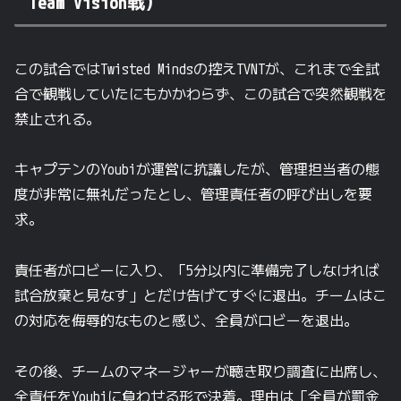
Team Vision戦）
この試合ではTwisted Mindsの控えTVNTが、これまで全試
合で観戦していたにもかかわらず、この試合で突然観戦を
禁止される。
キャプテンのYoubiが運営に抗議したが、管理担当者の態
度が非常に無礼だったとし、管理責任者の呼び出しを要
求。
責任者がロビーに入り、「5分以内に準備完了しなければ
試合放棄と見なす」とだけ告げてすぐに退出。チームはこ
の対応を侮辱的なものと感じ、全員がロビーを退出。
その後、チームのマネージャーが聴き取り調査に出席し、
全責任をYoubiに負わせる形で決着。理由は「全員が罰金