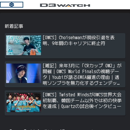
新着記事
[OWCS] Choisehwanが現役引退を表
明、9年間のキャリアに終止符
[雑記] 来年3月に「CRカップ OW2」が
開催｜OWCS World Finalsの視聴デー
タ｜Youbiが語るEMEA躍進の理由｜透
明ソンブラを無力化するヴェンデッタ
｜Stalk3rが久々のツィート ほか
[OWCS] Twisted MindsがOWCS世界大会
初制覇、韓国チーム以外では初の快挙
を達成｜Quartzの試合後インタビュー