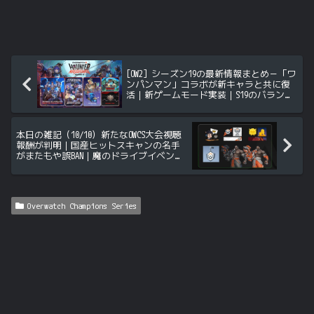
[OW2] シーズン19の最新情報まとめ－「ワ
ンパンマン」コラボが新キャラと共に復
活｜新ゲームモード実装｜S19のバランス
調整が一部判明｜スタジアムの新要素 ほ
か
本日の雑記（10/10）新たなOWCS大会視聴
報酬が判明｜国産ヒットスキャンの名手
がまたもや誤BAN｜魔のドライブイベント
がスタート｜新たなTwitch Dropsイベント
ほか
Overwatch Champions Series