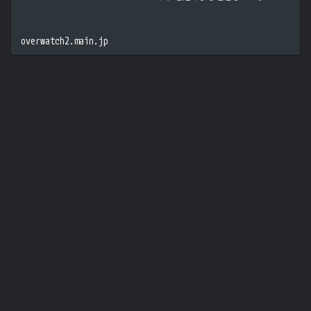
overwatch2.main.jp