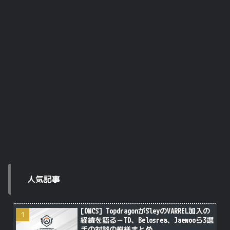
人気記事
[OWCS] TopdragonがSleyのVARREL加入の
経緯を語る－TD、Belosrea、Jaewooら3選
手の対談の模様まとめ