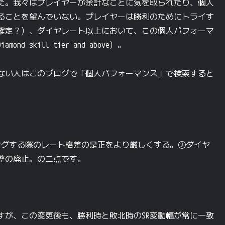
た。我々はプレイヤーが余計なことに気を取られたり、個人
ることを望んでいない。プレイヤーは勝利のためにトライす
~で確定？）、ダイヤレート以上において、この個人パフォーマ
skill tier and above）。
ない人はこのブログで「個人パフォーマンス」で検索すると
ングする際のレート格差の是正をより厳しくする。②ダイヤ
整の廃止。の二点です。
ですが、この変更後も、勝利時と敗北時のSR変動幅が常に一致