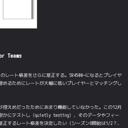
t
b
t
S
t
e
r
or Teams
レート格差をさらに是正する。SR4500~になるとプレイヤ
埋めるためにレートが大幅に低いプレイヤーとマッチングし
調整が控えめだったためにあまり機能していなかった。この12月
テストし（quietly testing）、そのデータやフィー
是正するレート格差を決定したい（シーズン8開始は1/2？、