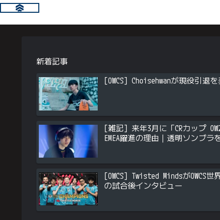
新着記事
[OWCS] Choisehwanが現
[雑記] 来年3月に「CRカップ OW2
EMEA躍進の理由｜透明ソンブラ
[OWCS] Twisted Minds
の試合後インタビュー