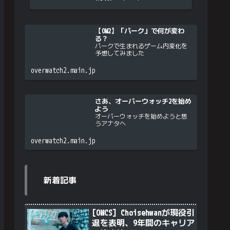
【OW2】「パーク」で何が変わ
る？
パークで生まれるゲーム内変化を
予想してみました
overwatch2.main.jp
さあ、オーバーウォッチ2を始め
よう
オーバーウォッチを始めようと思
うアナタへ
overwatch2.main.jp
新着記事
[OWCS] Choisehwanが現役引
退を表明、9年間のキャリア