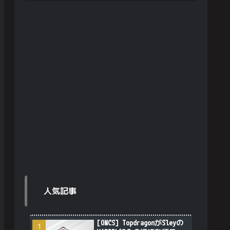
人気記事
[OWCS] TopdragonがSleyの