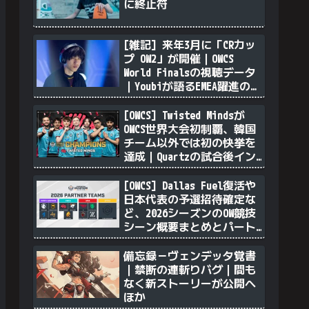
に終止符
[雑記] 来年3月に「CRカッ
プ OW2」が開催｜OWCS
World Finalsの視聴データ
｜Youbiが語るEMEA躍進の理
由｜透明ソンブラを無力化
するヴェンデッタ｜Stalk3r
[OWCS] Twisted Mindsが
が久々のツィート ほか
OWCS世界大会初制覇、韓国
チーム以外では初の快挙を
達成｜Quartzの試合後イン
タビュー
[OWCS] Dallas Fuel復活や
日本代表の予選招待確定な
ど、2026シーズンのOW競技
シーン概要まとめとパート
ナーチム選定について
備忘録－ヴェンデッタ覚書
｜禁断の連斬りバグ｜間も
なく新ストーリーが公開へ
ほか