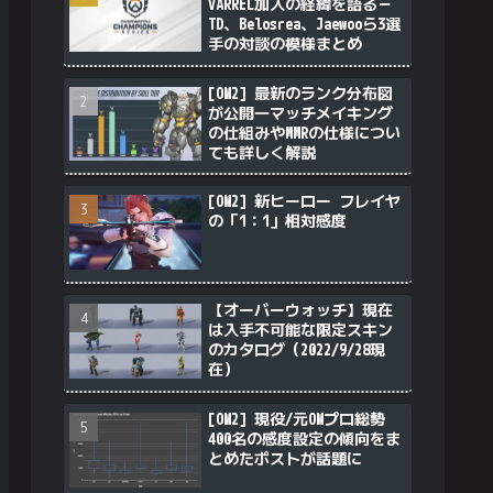
VARREL加入の経緯を語る－
TD、Belosrea、Jaewooら3選
手の対談の模様まとめ
[OW2] 最新のランク分布図
が公開―マッチメイキング
の仕組みやMMRの仕様につい
ても詳しく解説
[OW2] 新ヒーロー フレイヤ
の「1：1」相対感度
【オーバーウォッチ】現在
は入手不可能な限定スキン
のカタログ（2022/9/28現
在）
[OW2] 現役/元OWプロ総勢
400名の感度設定の傾向をま
とめたポストが話題に