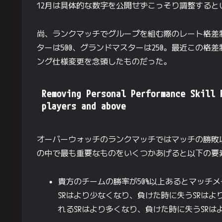
12月は具体的な数字を公開せずこっそり調整すると
尚、ランクマッチでグループを組む際のレート格差制
ターは500、グランドマスターは250。最近この格
ング仕様変更を念頭したものだった。
Removing Personal Performance Skill 
players and above
オーバーウォッチのランクマッチではマッチの勝敗
の中で最も重要なものをいくつかあげると以下の要
貴方のチームの勝率が50%以上あるとマッチ
SRはより少なくなり、負けた時に失うSRは
れるSRはより多くなり、負けた時に失うSRは