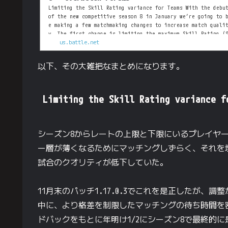
Limiting the Skill Rating variance for Teams With the debu
of the new competitive season 8 in January we’re going to 
e making a few matchmaking changes to increase match quali
y. The first change is limiting the maximum Skill Rating (
us.battle.net
R) difference between the highest SR player on a team and 
he lowest SR player on the same team. This will especially
help players at both the lower and higher limits of SR, wh
以下、その大雑把なまとめになります。
re there are typically fewer players available. If a playe
has an SR of 4500, ther...
Limiting the Skill Rating variance f
シーズン8からレートの上限と下限にいるプレイヤーの
ー層が薄くなるためにマッチングしずらく、それを
試合のクオリティが低下していた。
11月末のパッチ1.17.0.3でこれを是正したが、
中に、より格差を制限したマッチングの待ち時間を密かに
ドバックをもとに年明け1/2にシーズン8で最終的に