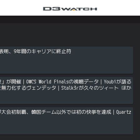
役引退を表明、9年間のキャリアに終止符
」が開催｜OWCS World Finalsの視聴データ｜Youbiが語る
を無力化するヴェンデッタ｜Stalk3rが久々のツィート ほか
がOWCS世界大会初制覇、韓国チーム以外では初の快挙を達成｜Quartz