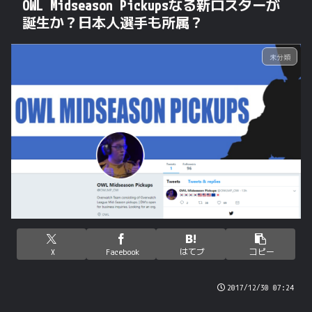
OWL Midseason Pickupsなる新ロスターが
誕生か？日本人選手も所属？
未分類
X
Facebook
はてブ
コピー
2017/12/30 07:24