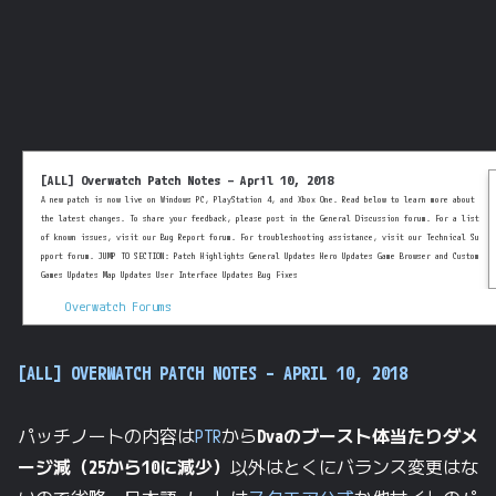
[ALL] Overwatch Patch Notes – April 10, 2018
A new patch is now live on Windows PC, PlayStation 4, and Xbox One. Read below to learn more about
the latest changes. To share your feedback, please post in the General Discussion forum. For a list
of known issues, visit our Bug Report forum. For troubleshooting assistance, visit our Technical Su
pport forum. JUMP TO SECTION: Patch Highlights General Updates Hero Updates Game Browser and Custom
Games Updates Map Updates User Interface Updates Bug Fixes
Overwatch Forums
[ALL] OVERWATCH PATCH NOTES – APRIL 10, 2018
パッチノートの内容は
PTR
から
Dvaのブースト体当たりダメ
ージ減（25から10に減少）
以外はとくにバランス変更はな