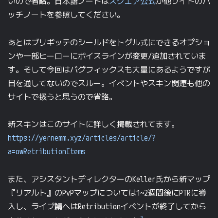
いので省略。日本語ノートは
スクエア公式
か他サイトのパ
ッチノートを参照してください。
あとはブリギッテのシールドをトグル式にできるオプショ
ンや一部ヒーローにボイスラインが変更/追加されていま
す。そして今回はバグフィックスも大量にあるようですが
目を通してないのでスルー。イベントやスキン関連も他の
サイトで扱うと思うので省略。
新スキンはこのサイトに詳しく掲載されてます。
https://yernemm.xyz/articles/article/?
a=owRetributionItems
また、アシスタントディレクターのKeller氏から新マップ
『リアルト』のPvPマップについては1~2週間後にPTRに導
入し、ライブ鯖へはRetributionイベントが終了してから