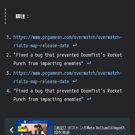
脚注：
https://www.pcgamesn.com/overwatch/overwatch-
rialto-map-release-date
"Fixed a bug that prevented Doomfist’s Rocket
Punch from impacting enemies"
https://www.pcgamesn.com/overwatch/overwatch-
rialto-map-release-date
“Fixed a bug that prevented Doomfist’s Rocket
Punch from impacting enemies”
[追記] ボストンがMeta BellumのAimgod入
団を発表