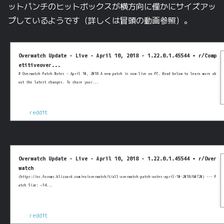
ットパンチのヒットボックスが横方向に僅かにサイズアッ
プしているようです（詳しくは冒頭の動画参照）。
Overwatch Update - Live - April 10, 2018 - 1.22.0.1.45544 • r/Comp
etitiveover...
# Overwatch Patch Notes – April 10, 2018 A new patch is now live on PC. Read below to learn more ab
out the latest changes. To share your...
reddit
Overwatch Update - Live - April 10, 2018 - 1.22.0.1.45544 • r/Over
watch
(https://us.forums.blizzard.com/en/overwatch/t/all-overwatch-patch-notes-april-10-2018/60720) --- P
atch Size: ~14...
reddit