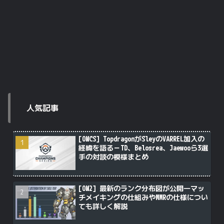
人気記事
[OWCS] TopdragonがSleyのVARREL加入の
経緯を語る－TD、Belosrea、Jaewooら3選
手の対談の模様まとめ
[OW2] 最新のランク分布図が公開―マッ
チメイキングの仕組みやMMRの仕様につい
ても詳しく解説