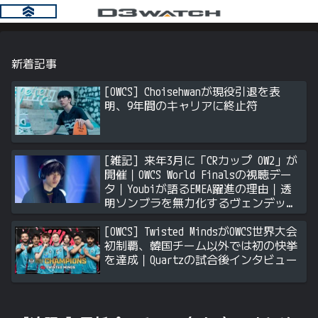
新着記事
[OWCS] Choisehwanが現役引退を表
明、9年間のキャリアに終止符
[雑記] 来年3月に「CRカップ OW2」が
開催｜OWCS World Finalsの視聴デー
タ｜Youbiが語るEMEA躍進の理由｜透
明ソンブラを無力化するヴェンデッタ
｜Stalk3rが久々のツィート ほか
[OWCS] Twisted MindsがOWCS世界大会
初制覇、韓国チーム以外では初の快挙
を達成｜Quartzの試合後インタビュー