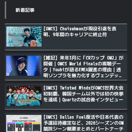
新着記事
[OWCS] Choisehwanが現役引退を表
明、9年間のキャリアに終止符
[雑記] 来年3月に「CRカップ OW2」が
開催｜OWCS World Finalsの視聴デー
タ｜Youbiが語るEMEA躍進の理由｜透
明ソンブラを無力化するヴェンデッタ
｜Stalk3rが久々のツィート ほか
[OWCS] Twisted MindsがOWCS世界大会
初制覇、韓国チーム以外では初の快挙
を達成｜Quartzの試合後インタビュー
[OWCS] Dallas Fuel復活や日本代表の
予選招待確定など、2026シーズンのOW
競技シーン概要まとめとパートナーチ