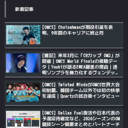
新着記事
[OWCS] Choisehwanが現役引退を表
明、9年間のキャリアに終止符
[雑記] 来年3月に「CRカップ OW2」が
開催｜OWCS World Finalsの視聴デー
タ｜Youbiが語るEMEA躍進の理由｜透
明ソンブラを無力化するヴェンデッタ
｜Stalk3rが久々のツィート ほか
[OWCS] Twisted MindsがOWCS世界大会
初制覇、韓国チーム以外では初の快挙
を達成｜Quartzの試合後インタビュー
[OWCS] Dallas Fuel復活や日本代表の
予選招待確定など、2026シーズンのOW
競技シーン概要まとめとパートナーチ