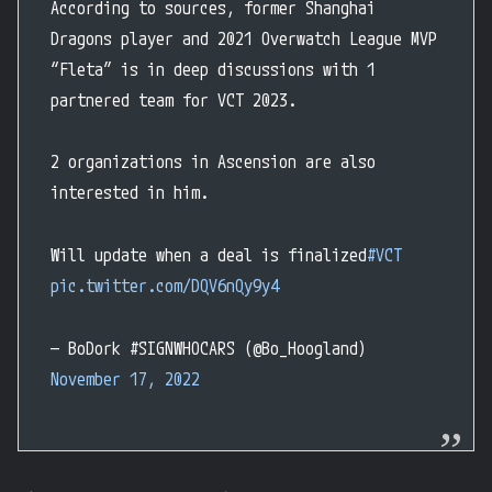
According to sources, former Shanghai
Dragons player and 2021 Overwatch League MVP
“Fleta” is in deep discussions with 1
partnered team for VCT 2023.
2 organizations in Ascension are also
interested in him.
Will update when a deal is finalized
#VCT
pic.twitter.com/DQV6nQy9y4
— BoDork #SIGNWHOCARS (@Bo_Hoogland)
November 17, 2022