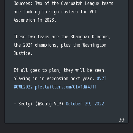
Sources: Two of the Overwatch League teams
are looking to sign rosters for VCT
Ascension in 2023.
These two teams are the Shanghai Dragons,
the 2021 champions, plus the Washington
Justice.
If all goes to plan, they will be seen
playing in in Ascension next year.
#VCT
#OWL2022
pic.twitter.com/CIv1dW4JTi
— Seulgi (@SeulgiVLR)
October 29, 2022