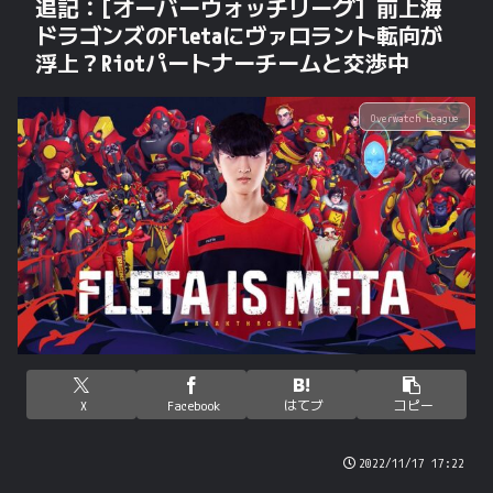
追記：[オーバーウォッチリーグ] 前上海
ドラゴンズのFletaにヴァロラント転向が
浮上？Riotパートナーチームと交渉中
Overwatch League
X
Facebook
はてブ
コピー
2022/11/17 17:22