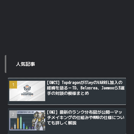
人気記事
[OWCS] TopdragonがSleyのVARREL加入の
経緯を語る－TD、Belosrea、Jaewooら3選
手の対談の模様まとめ
[OW2] 最新のランク分布図が公開―マッ
チメイキングの仕組みやMMRの仕様につい
ても詳しく解説