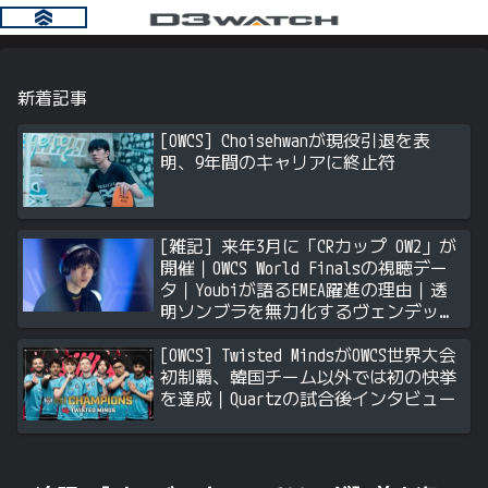
新着記事
[OWCS] Choisehwanが現役引退を表
明、9年間のキャリアに終止符
[雑記] 来年3月に「CRカップ OW2」が
開催｜OWCS World Finalsの視聴デー
タ｜Youbiが語るEMEA躍進の理由｜透
明ソンブラを無力化するヴェンデッタ
｜Stalk3rが久々のツィート ほか
[OWCS] Twisted MindsがOWCS世界大会
初制覇、韓国チーム以外では初の快挙
を達成｜Quartzの試合後インタビュー