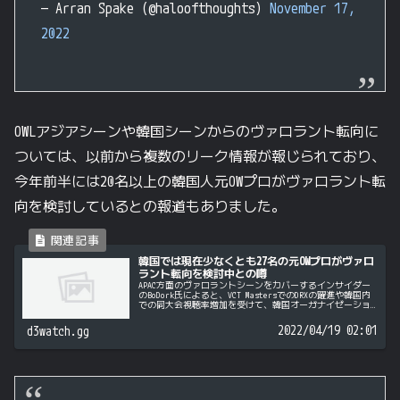
— Arran Spake (@haloofthoughts)
November 17,
2022
OWLアジアシーンや韓国シーンからのヴァロラント転向に
ついては、以前から複数のリーク情報が報じられており、
今年前半には20名以上の韓国人元OWプロがヴァロラント転
向を検討しているとの報道もありました。
韓国では現在少なくとも27名の元OWプロがヴァロ
ラント転向を検討中との噂
APAC方面のヴァロラントシーンをカバーするインサイダー
のBoDork氏によると、VCT MastersでのDRXの躍進や韓国内
での同大会視聴率増加を受けて、韓国オーガナイゼーショ
ンの多くが改めてヴァロラント参入を検討しているとのこ
と。Re...
2022/04/19 02:01
d3watch.gg