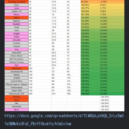
https://docs.google.com/spreadsheets/d/1C40QsLpV6QU_DrLoSwO
1eONMvKxOFuE_PBrFFUkxkYs/htmlview