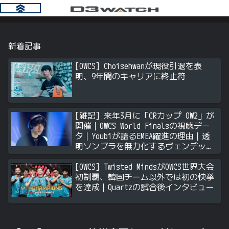
新着記事
[OWCS] Choisehwanが現役引退を表
明、9年間のキャリアに終止符
[雑記] 来年3月に「CRカップ OW2」が
開催｜OWCS World Finalsの視聴デー
タ｜Youbiが語るEMEA躍進の理由｜透
明ソンブラを無力化するヴェンデッタ
｜Stalk3rが久々のツィート ほか
[OWCS] Twisted MindsがOWCS世界大会
初制覇、韓国チーム以外では初の快挙
を達成｜Quartzの試合後インタビュー