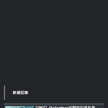
新着記事
[OWCS] Choisehwanが現役引退を表