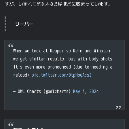
すが、いずれも約0.4~0.5秒ほどに収まっています。
リーパー
When we look at Reaper vs Rein and Winston
we get similar results, but with body shots
it’s even more pronounced (due to needing a
reload)
pic.twitter.com/0tpHoqAcsI
— OWL Charts (@owlcharts)
May 3, 2024