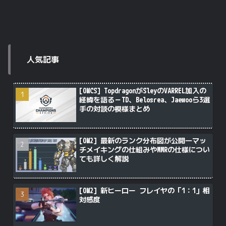
人気記事
[OWCS] TopdragonがSleyのVARREL加入の
経緯を語る－TD、Belosrea、Jaewooら3選
手の対談の模様まとめ
[OW2] 最新のランク分布図が公開―マッ
チメイキングの仕組みやMMRの仕様につい
ても詳しく解説
[OW2] 新ヒーロー フレイヤの「1：1」相
対感度