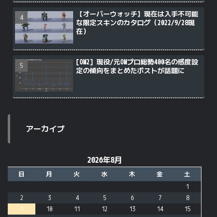
【オーバーウォッチ】現在は入手不可能
な限定スキンのカタログ（2022/9/28現
在）
[OW2] 現役/元OWプロ総勢400名の感度設
定の傾向をまとめたポストが話題に
アーカイブ
2026年8月
日
月
火
水
木
金
土
1
2
3
4
5
6
7
8
9
10
11
12
13
14
15