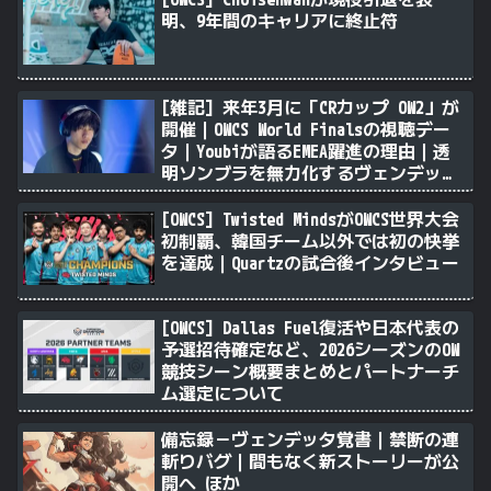
明、9年間のキャリアに終止符
[雑記] 来年3月に「CRカップ OW2」が
開催｜OWCS World Finalsの視聴デー
タ｜Youbiが語るEMEA躍進の理由｜透
明ソンブラを無力化するヴェンデッタ
｜Stalk3rが久々のツィート ほか
[OWCS] Twisted MindsがOWCS世界大会
初制覇、韓国チーム以外では初の快挙
を達成｜Quartzの試合後インタビュー
[OWCS] Dallas Fuel復活や日本代表の
予選招待確定など、2026シーズンのOW
競技シーン概要まとめとパートナーチ
ム選定について
備忘録－ヴェンデッタ覚書｜禁断の連
斬りバグ｜間もなく新ストーリーが公
開へ ほか