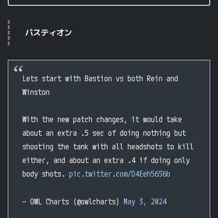
バスティオン
Lets start with Bastion vs both Rein and
Winston
With the new patch changes, it would take
about an extra .5 sec of doing nothing but
shooting the tank with all headshots to kill
either, and about an extra .4 if doing only
body shots.
pic.twitter.com/D4Eeh56S6b
— OWL Charts (@owlcharts)
May 3, 2024