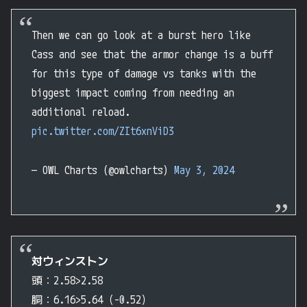
Then we can go look at a burst hero like
Cass and see that the armor change is a buff
for this type of damage vs tanks with the
biggest impact coming from needing an
additional reload.
pic.twitter.com/ZIt6xnViD3
— OWL Charts (@owlcharts)
May 3, 2024
対ウィンストン
頭：2.58>2.58
胴：6.16>5.64（-0.52）