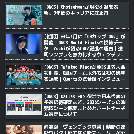
[OWCS] Choisehwanが現役引退を表
明、9年間のキャリアに終止符
[雑記] 来年3月に「CRカップ OW2」が
開催｜OWCS World Finalsの視聴デー
タ｜Youbiが語るEMEA躍進の理由｜透
明ソンブラを無力化するヴェンデッタ
｜Stalk3rが久々のツィート ほか
[OWCS] Twisted MindsがOWCS世界大会
初制覇、韓国チーム以外では初の快挙
を達成｜Quartzの試合後インタビュー
[OWCS] Dallas Fuel復活や日本代表の
予選招待確定など、2026シーズンのOW
競技シーン概要まとめとパートナーチ
ム選定について
備忘録－ヴェンデッタ覚書｜禁断の連
斬りバグ｜間もなく新ストーリーが公