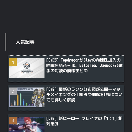
人気記事
[OWCS] TopdragonがSleyのVARREL加入の
経緯を語る－TD、Belosrea、Jaewooら3選
手の対談の模様まとめ
[OW2] 最新のランク分布図が公開―マッ
チメイキングの仕組みやMMRの仕様につい
ても詳しく解説
[OW2] 新ヒーロー フレイヤの「1：1」相
対感度