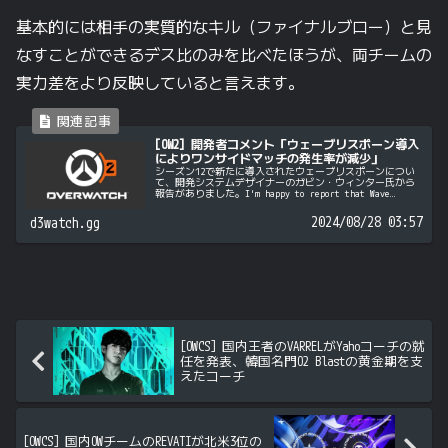
基本的には相手の実質的なキル（ファイナルブロー）と見
なすことができるデス比のみを比べたほうが、両チームの
実力差をより反映していると言えます。
[OW2] 開発者コメント「ウェーブリスポーン導入
によりワンサイドマッチの発生率が減少」
シーズン12で新たに導入されたウェーブリスポーンについ
て、開発システムデザイナーのガビン・ウィンター氏から
報告がありました。I'm happy to report that Wave
Respawn has reduced the numb...
2024/08/28 03:57
d3watch.gg
[OWCS] 国内王者のVARRELがYahoコーチの就
任を発表、韓国名門O2 Blastの黄金期を支
えたコーチ
[OWCS] 国内OWチームのREVATIが北米3位の