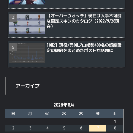
【オーバーウォッチ】現在は入手不可能
な限定スキンのカタログ（2022/9/28現
在）
[OW2] 現役/元OWプロ総勢400名の感度設
定の傾向をまとめたポストが話題に
アーカイブ
2026年8月
日
月
火
水
木
金
土
1
2
3
4
5
6
7
8