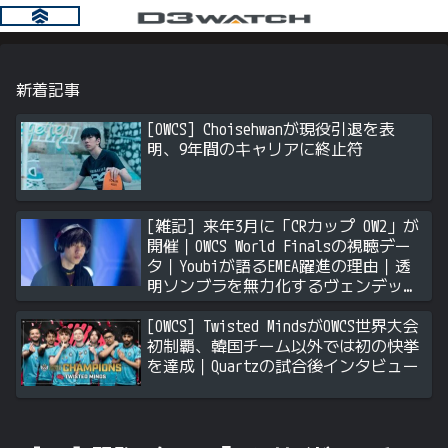
新着記事
[OWCS] Choisehwanが現役引退を表
明、9年間のキャリアに終止符
[雑記] 来年3月に「CRカップ OW2」が
開催｜OWCS World Finalsの視聴デー
タ｜Youbiが語るEMEA躍進の理由｜透
明ソンブラを無力化するヴェンデッタ
｜Stalk3rが久々のツィート ほか
[OWCS] Twisted MindsがOWCS世界大会
初制覇、韓国チーム以外では初の快挙
を達成｜Quartzの試合後インタビュー