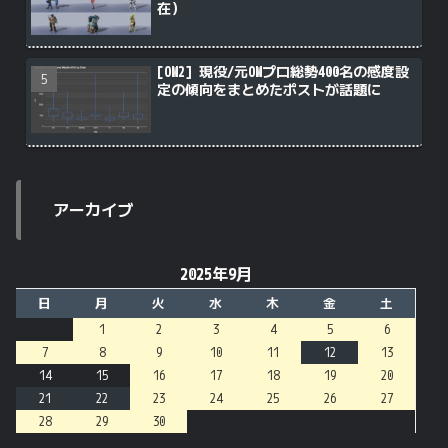
在）
[OW2] 現役/元OWプロ総勢400名の感度設
定の傾向をまとめたポストが話題に
アーカイブ
2025年9月
日
月
火
水
木
金
土
1
2
3
4
5
6
7
8
9
10
11
12
13
14
15
16
17
18
19
20
21
22
23
24
25
26
27
28
29
30