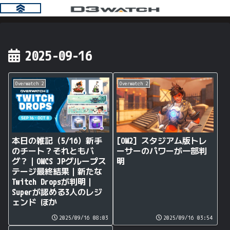
2025-09-16
Overwatch 2
Overwatch 2
本日の雑記（5/16）新手
[OW2] スタジアム版トレ
のチート？それともバ
ーサーのパワーが一部判
グ？｜OWCS JPグループス
明
テージ最終結果｜新たな
Twitch Dropsが判明｜
Superが認める3人のレジ
ェンド ほか
2025/09/16 08:03
2025/09/16 03:54