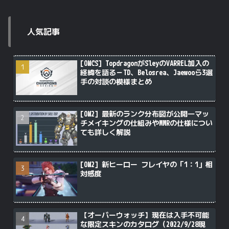
人気記事
[OWCS] TopdragonがSleyのVARREL加入の
経緯を語る－TD、Belosrea、Jaewooら3選
手の対談の模様まとめ
[OW2] 最新のランク分布図が公開―マッ
チメイキングの仕組みやMMRの仕様につい
ても詳しく解説
[OW2] 新ヒーロー フレイヤの「1：1」相
対感度
【オーバーウォッチ】現在は入手不可能
な限定スキンのカタログ（2022/9/28現