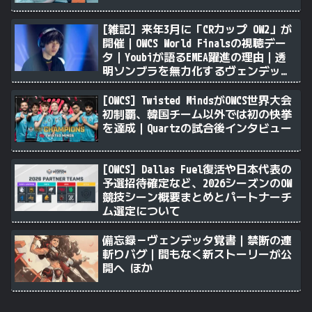
[雑記] 来年3月に「CRカップ OW2」が
開催｜OWCS World Finalsの視聴デー
タ｜Youbiが語るEMEA躍進の理由｜透
明ソンブラを無力化するヴェンデッタ
｜Stalk3rが久々のツィート ほか
[OWCS] Twisted MindsがOWCS世界大会
初制覇、韓国チーム以外では初の快挙
を達成｜Quartzの試合後インタビュー
[OWCS] Dallas Fuel復活や日本代表の
予選招待確定など、2026シーズンのOW
競技シーン概要まとめとパートナーチ
ム選定について
備忘録－ヴェンデッタ覚書｜禁断の連
斬りバグ｜間もなく新ストーリーが公
開へ ほか