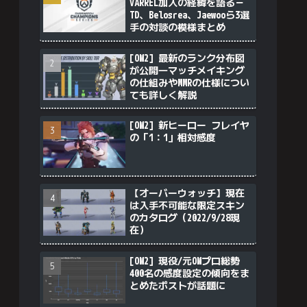
VARREL加入の経緯を語る－
TD、Belosrea、Jaewooら3選
手の対談の模様まとめ
[OW2] 最新のランク分布図
が公開―マッチメイキング
の仕組みやMMRの仕様につい
ても詳しく解説
[OW2] 新ヒーロー フレイヤ
の「1：1」相対感度
【オーバーウォッチ】現在
は入手不可能な限定スキン
のカタログ（2022/9/28現
在）
[OW2] 現役/元OWプロ総勢
400名の感度設定の傾向をま
とめたポストが話題に