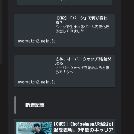
【OW2】「パーク」で何が変わ
る？
パークで生まれるゲーム内変化を
予想してみました
overwatch2.main.jp
さあ、オーバーウォッチ2を始め
よう
オーバーウォッチを始めようと思
うアナタへ
overwatch2.main.jp
新着記事
[OWCS] Choisehwanが現役引
退を表明、9年間のキャリア