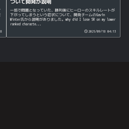
ついて開発が説明
一部で問題となっていた、勝利後にヒーローのスキルレートが
ア
下がってしまうという症状について、開発チームのGavin
ま
Winter氏から説明がありました。why did I lose SR on my lower
ranked characte...
28
2025/09/18 04:13