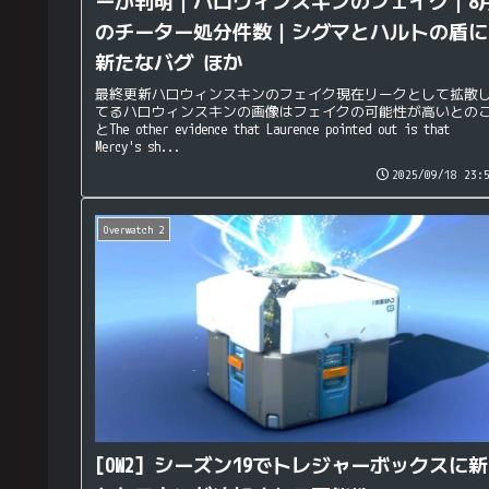
ーが判明｜ハロウィンスキンのフェイク｜8
のチーター処分件数｜シグマとハルトの盾に
新たなバグ ほか
最終更新ハロウィンスキンのフェイク現在リークとして拡散
てるハロウィンスキンの画像はフェイクの可能性が高いとの
とThe other evidence that Laurence pointed out is that
Mercy's sh...
2025/09/18 23:
Overwatch 2
[OW2] シーズン19でトレジャーボックスに新