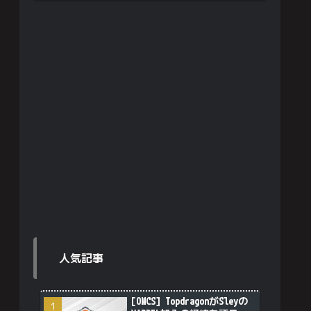
人気記事
[OWCS] TopdragonがSleyの