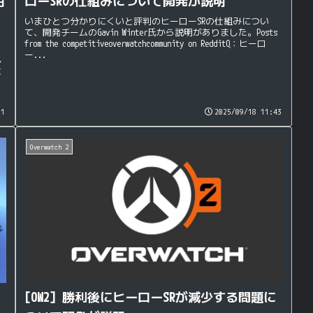
ローSRの仕組みについて開発が説明
月
いまひとつ分かりにくいと評判のヒーローSRの仕組みについ
て、開発チームのGavin Winter氏から説明がありました。Posts
from the competitiveoverwatchcommunity on RedditQ：ヒーロ
ー...
し
こ
51
2025/09/18 11:43
Overwatch 2
[OW2] 勝利後にヒーローSRが減少する問題に