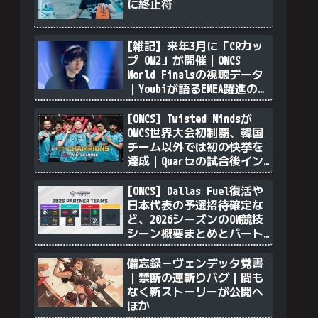
に終止符
[雑記] 来年3月に「CRカッ
プ OW2」が開催｜OWCS
World Finalsの視聴データ
｜Youbiが語るEMEA躍進の理
由｜透明ソンブラを無力化
するヴェンデッタ｜Stalk3r
[OWCS] Twisted Mindsが
が久々のツィート ほか
OWCS世界大会初制覇、韓国
チーム以外では初の快挙を
達成｜Quartzの試合後イン
タビュー
[OWCS] Dallas Fuel復活や
日本代表の予選招待確定な
ど、2026シーズンのOW競技
シーン概要まとめとパート
ナーチム選定について
備忘録－ヴェンデッタ覚書
｜禁断の連斬りバグ｜間も
なく新ストーリーが公開へ
ほか