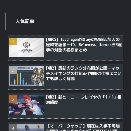
人気記事
[OWCS] TopdragonがSleyのVARREL加入の
経緯を語る－TD、Belosrea、Jaewooら3選
手の対談の模様まとめ
[OW2] 最新のランク分布図が公開―マッ
チメイキングの仕組みやMMRの仕様につい
ても詳しく解説
[OW2] 新ヒーロー フレイヤの「1：1」相
対感度
【オーバーウォッチ】現在は入手不可能