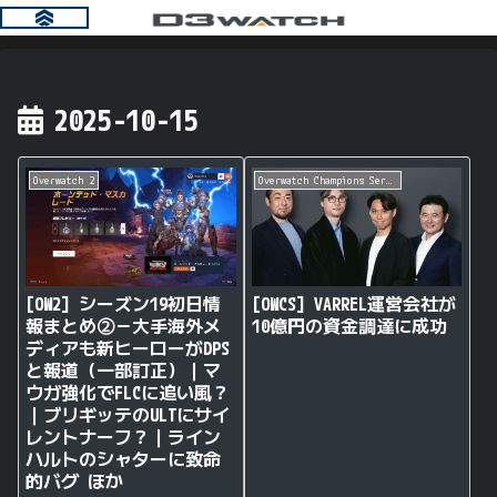
2025-10-15
Overwatch 2
Overwatch Champions Series
[OW2] シーズン19初日情
[OWCS] VARREL運営会社が
報まとめ②－大手海外メ
10億円の資金調達に成功
ディアも新ヒーローがDPS
と報道（一部訂正）｜マ
ウガ強化でFLCに追い風？
｜ブリギッテのULTにサイ
レントナーフ？｜ライン
ハルトのシャターに致命
的バグ ほか