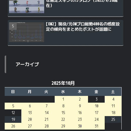
な限定スキンのカタログ（2022/9/28現
在）
[OW2] 現役/元OWプロ総勢400名の感度設
定の傾向をまとめたポストが話題に
アーカイブ
2025年10月
日
月
火
水
木
金
土
1
2
3
4
5
6
7
8
9
10
11
12
13
14
15
16
17
18
19
20
21
22
23
24
25
26
27
28
29
30
31