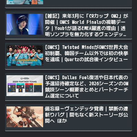
[雑記] 来年3月に「CRカップ OW2」が
開催｜OWCS World Finalsの視聴デー
タ｜Youbiが語るEMEA躍進の理由｜透
明ソンブラを無力化するヴェンデッタ
｜Stalk3rが久々のツィート ほか
[OWCS] Twisted MindsがOWCS世界大会
初制覇、韓国チーム以外では初の快挙
を達成｜Quartzの試合後インタビュー
[OWCS] Dallas Fuel復活や日本代表の
予選招待確定など、2026シーズンのOW
競技シーン概要まとめとパートナーチ
ム選定について
備忘録－ヴェンデッタ覚書｜禁断の連
斬りバグ｜間もなく新ストーリーが公
開へ ほか