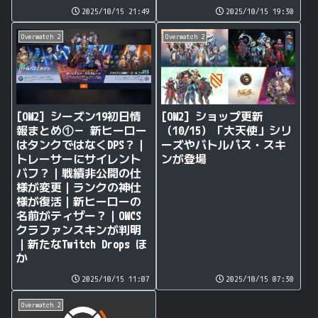
2025/10/15 21:49
2025/10/15 19:30
Overwatch 2
Overwatch 2
[OW2] シーズン19初日情
[OW2] ショップ更新
報まとめ①－ 新ヒーロー
（10/15）「大天使」シリ
はタンクではなくDPS？｜
ーズやバトルパス・スキ
トレーサーにサイレント
ンが登場
バフ？｜戦績非公開の仕
様が変更｜ランクの神仕
様が復活｜新ヒーローの
名前がティザー？｜OWCS
クラファンスキンが判明
｜新たなTwitch Drops ほ
か
2025/10/15 11:07
2025/10/15 07:30
Overwatch 2