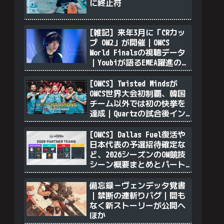
に終止符
[雑記] 来年3月に「CRカッ
プ OW2」が開催｜OWCS
World Finalsの視聴データ
｜Youbiが語るEMEA躍進の理
由｜透明ソンブラを無力化
するヴェンデッタ｜Stalk3r
[OWCS] Twisted Mindsが
が久々のツィート ほか
OWCS世界大会初制覇、韓国
チーム以外では初の快挙を
達成｜Quartzの試合後イン
タビュー
[OWCS] Dallas Fuel復活や
日本代表の予選招待確定な
ど、2026シーズンのOW競技
シーン概要まとめとパート
ナーチム選定について
備忘録－ヴェンデッタ覚書
｜禁断の連斬りバグ｜間も
なく新ストーリーが公開へ
ほか