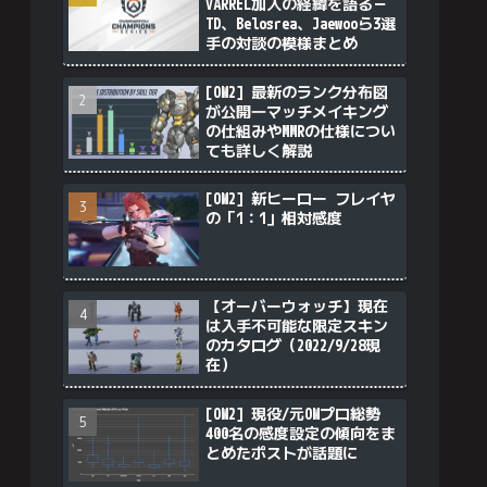
VARREL加入の経緯を語る－
TD、Belosrea、Jaewooら3選
手の対談の模様まとめ
[OW2] 最新のランク分布図
が公開―マッチメイキング
の仕組みやMMRの仕様につい
ても詳しく解説
[OW2] 新ヒーロー フレイヤ
の「1：1」相対感度
【オーバーウォッチ】現在
は入手不可能な限定スキン
のカタログ（2022/9/28現
在）
[OW2] 現役/元OWプロ総勢
400名の感度設定の傾向をま
とめたポストが話題に