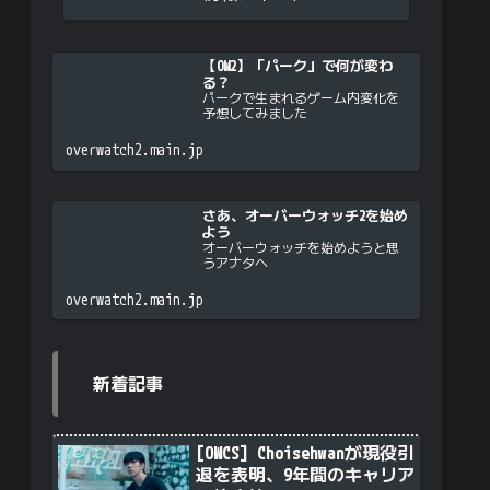
【OW2】「パーク」で何が変わ
る？
パークで生まれるゲーム内変化を
予想してみました
overwatch2.main.jp
さあ、オーバーウォッチ2を始め
よう
オーバーウォッチを始めようと思
うアナタへ
overwatch2.main.jp
新着記事
[OWCS] Choisehwanが現役引
退を表明、9年間のキャリア