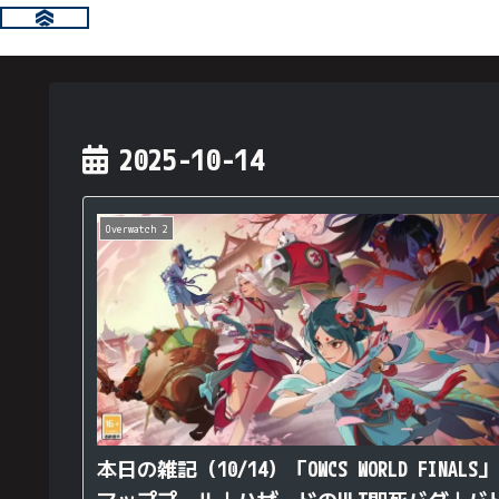
2025-10-14
Overwatch 2
本日の雑記（10/14）「OWCS WORLD FINALS」