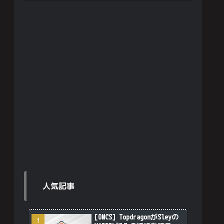
人気記事
[OWCS] TopdragonがSleyの