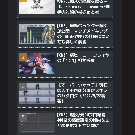
VARREL加入の経緯を語る－
TD、Belosrea、Jaewooら3選
手の対談の模様まとめ
[OW2] 最新のランク分布図
が公開―マッチメイキング
の仕組みやMMRの仕様につい
ても詳しく解説
[OW2] 新ヒーロー フレイヤ
の「1：1」相対感度
【オーバーウォッチ】現在
は入手不可能な限定スキン
のカタログ（2022/9/28現
在）
[OW2] 現役/元OWプロ総勢
400名の感度設定の傾向をま
とめたポストが話題に