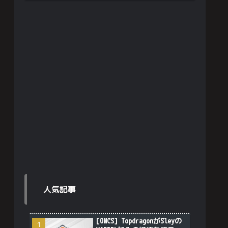
人気記事
[OWCS] TopdragonがSleyの