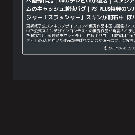
ペ優秀作品｜OWのテレビCMが復活｜スタジア
ムのキャッシュ増殖バグ｜PS PLUS特典のソ
ジャー「スラッシャー」スキンが配布中 ほ
更新終了公式スキンデザインコンペ優秀作品中国で開催され
いた公式スキンデザインコンテストの優秀作品が発表されま
た1位には「家政婦ラマットラ」「店長キリコ」「脱獄囚キャ
ディ」の3人を描いた作品が選ばれています選考はファン投票
けでなく、開...
2025/10/20 22: