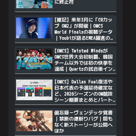
に終止符
[雑記] 来年3月に「CRカッ
プ OW2」が開催｜OWCS
World Finalsの視聴データ
｜Youbiが語るEMEA躍進の理
由｜透明ソンブラを無力化
するヴェンデッタ｜Stalk3r
[OWCS] Twisted Mindsが
が久々のツィート ほか
OWCS世界大会初制覇、韓国
チーム以外では初の快挙を
達成｜Quartzの試合後イン
タビュー
[OWCS] Dallas Fuel復活や
日本代表の予選招待確定な
ど、2026シーズンのOW競技
シーン概要まとめとパート
ナーチム選定について
備忘録－ヴェンデッタ覚書
｜禁断の連斬りバグ｜間も
なく新ストーリーが公開へ
ほか