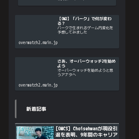
【OW2】「パーク」で何が変わ
る？
パークで生まれるゲーム内変化を
予想してみました
overwatch2.main.jp
さあ、オーバーウォッチ2を始め
よう
オーバーウォッチを始めようと思
うアナタへ
overwatch2.main.jp
新着記事
[OWCS] Choisehwanが現役引
退を表明、9年間のキャリア