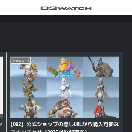
Overwatch 2
ン
[OW2] 公式ショップの隠しURLから購入可能な