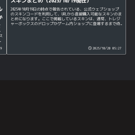
スキンまとめ（2025/10/19現在）
ル
2025年10月19日の時点で報告されている、公式ウェブショップ
のスキンコードを利用して、URLから直接購入可能なスキンのま
か
とめになります。ここで掲載しているスキンは、通常、トレジ
ャーボックスのドロップかゲーム内ショップに登場するまで待
て
つ必...
し
ス
だ
09
2025/10/20 05:27