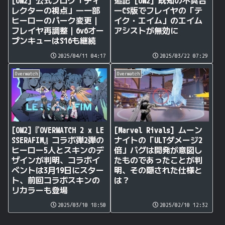
[OW2] 公式ブログ「ディ
追記 [OW2] 既知の不具合
レクターの視点」―一部
―CS版でフレイヤの「テ
ヒーローのパーク変更｜
イク・エイム」のエイム
フレイヤ再調整｜6v6オー
アシストが無効に
プンキューはS16も継続
2025/04/11 04:17
2025/03/22 07:29
Overwatch
Overwatch
[OW2]『OVERWATCH 2 x LE
[Marvel Rivals] ムーン
SSERAFIM』コラボ弾2弾の
ナイトの「ULTダメージ2
ヒーロー5人とスキンのデ
倍」バグは開発が意図し
ザインが判明、コラボイ
たものであったことが判
ベントは3月19日にスター
明、その隠された仕様と
ト、前回コラボスキンの
は？
リカラーも登場
2025/03/10 18:50
2025/02/10 12:32