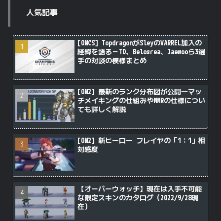
人気記事
[OWCS] TopdragonがSleyのVARREL加入の
経緯を語る－TD、Belosrea、Jaewooら3選
手の対談の模様まとめ
[OW2] 最新のランク分布図が公開―マッ
チメイキングの仕組みやMMRの仕様につい
ても詳しく解説
[OW2] 新ヒーロー フレイヤの「1：1」相
対感度
【オーバーウォッチ】現在は入手不可能
な限定スキンのカタログ（2022/9/28現
在）