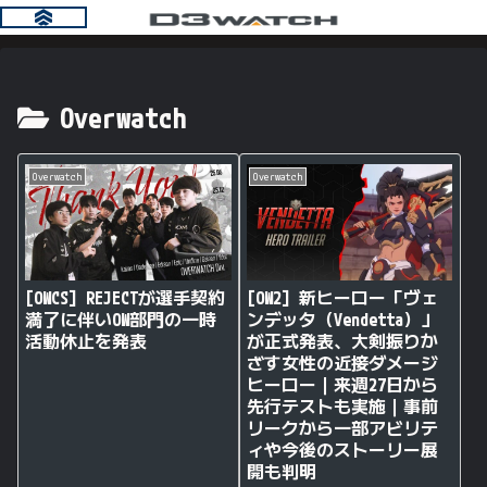
Overwatch
Overwatch
Overwatch
[OWCS] REJECTが選手契約
[OW2] 新ヒーロー「ヴェ
満了に伴いOW部門の一時
ンデッタ（Vendetta）」
活動休止を発表
が正式発表、大剣振りか
ざす女性の近接ダメージ
ヒーロー｜来週27日から
先行テストも実施｜事前
リークから一部アビリテ
ィや今後のストーリー展
開も判明