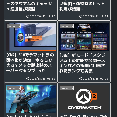
－スタジアムのキャッシ
い理由－OW特有のヒット
ュ増加量が調整
判定が話題に
2025/10/17 10:06
2025/09/26 19:51
Overwatch
Overwatch
[OW2] S18でラマットラの
[OW2] 新モード「スタジ
弱体化が決定｜今でもで
アム」の詳細が公開―ス
きる？メック脱出時のス
キンなどの報酬が用意さ
ーパージャンプ ほか
れたランクも実装
2025/08/18 05:52
2025/04/15 02:06
Overwatch
Overwatch