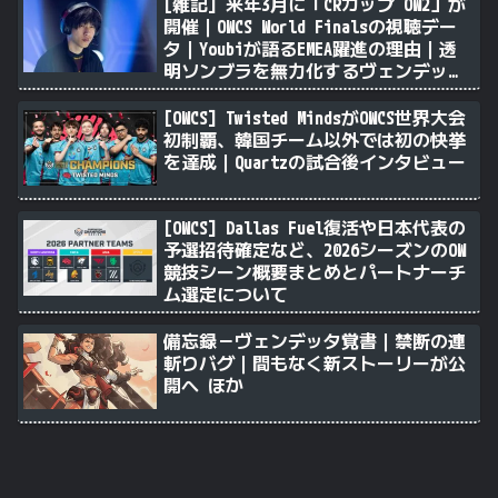
[雑記] 来年3月に「CRカップ OW2」が
開催｜OWCS World Finalsの視聴デー
タ｜Youbiが語るEMEA躍進の理由｜透
明ソンブラを無力化するヴェンデッタ
｜Stalk3rが久々のツィート ほか
[OWCS] Twisted MindsがOWCS世界大会
初制覇、韓国チーム以外では初の快挙
を達成｜Quartzの試合後インタビュー
[OWCS] Dallas Fuel復活や日本代表の
予選招待確定など、2026シーズンのOW
競技シーン概要まとめとパートナーチ
ム選定について
備忘録－ヴェンデッタ覚書｜禁断の連
斬りバグ｜間もなく新ストーリーが公
開へ ほか