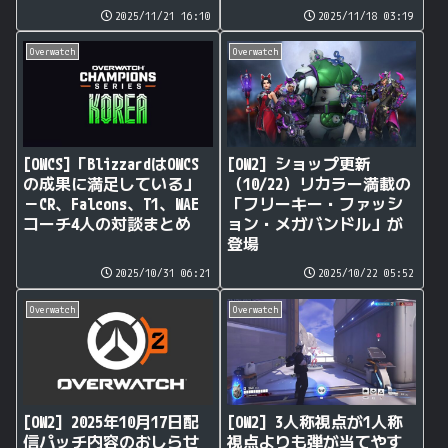
2025/11/21 16:10
2025/11/18 03:19
Overwatch
Overwatch
[OWCS]「BlizzardはOWCS
[OW2] ショップ更新
の成果に満足している」
（10/22）リカラー満載の
－CR、Falcons、T1、WAE
「フリーキー・ファッシ
コーチ4人の対談まとめ
ョン・メガバンドル」が
登場
2025/10/31 06:21
2025/10/22 05:52
Overwatch
Overwatch
[OW2] 2025年10月17日配
[OW2] 3人称視点が1人称
信パッチ内容のおしらせ
視点よりも弾が当てやす